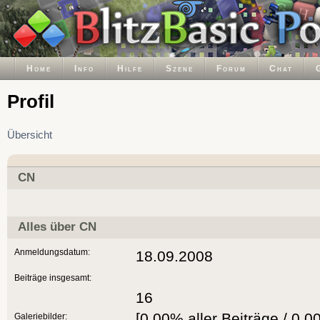
Home
Info
Hilfe
Szene
Forum
Chat
Profil
Übersicht
CN
Alles über CN
Anmeldungsdatum:
18.09.2008
Beiträge insgesamt:
16
[0.00% aller Beiträge / 0.0
Galeriebilder: