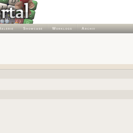
Galerie
Showcase
Worklogs
Archiv