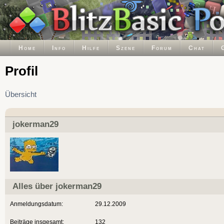
Home
Info
Hilfe
Szene
Forum
Chat
Profil
Übersicht
jokerman29
Alles über jokerman29
Anmeldungsdatum:
29.12.2009
Beiträge insgesamt:
132