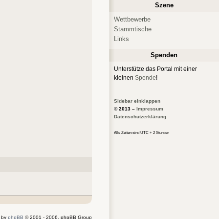
Szene
Wettbewerbe
Stammtische
Links
Spenden
Unterstütze das Portal mit einer
kleinen
Spende
!
Sidebar einklappen
© 2013 –
Impressum
Datenschutzerklärung
Alle Zeiten sind UTC + 2 Stunden
 by
phpBB
© 2001 - 2006, phpBB Group