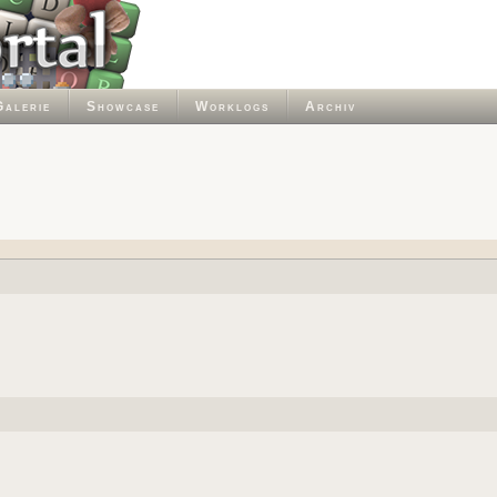
Galerie
Showcase
Worklogs
Archiv