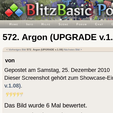
Home
Info
Hilfe
Szene
Forum
Chat
572. Argon (UPGRADE v.1.
< Vorheriges Bild
572. Argon (UPGRADE v.1.08)
Nächstes Bild >
von
Gepostet am Samstag, 25. Dezember 2010
Dieser Screenshot gehört zum Showcase-Ei
v.1.08)
.
Das Bild wurde 6 Mal bewertet.