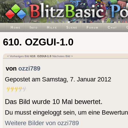
Home
Info
Hilfe
Szene
Forum
Chat
610. OZGUI-1.0
< Vorheriges Bild
610. OZGUI-1.0
Nächstes Bild >
von
ozzi789
Gepostet am Samstag, 7. Januar 2012
Das Bild wurde 10 Mal bewertet.
Du musst eingeloggt sein, um eine Bewertu
Weitere Bilder von ozzi789