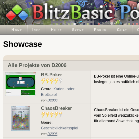
Home
Info
Hilfe
Szene
Forum
Chat
Showcase
Alle Projekte von D2006
BB-Poker
BB-Poker ist eine Online-
loslegen, da es natürlich 
Genre:
Karten- oder
Brettspiel
von
D2006
ChaosBreaker
ChaosBreaker ist ein Gesch
vom Spielfeld wegzuklicken
für allerhand Abwechslun
Genre:
Geschicklichkeitsspiel
von
D2006