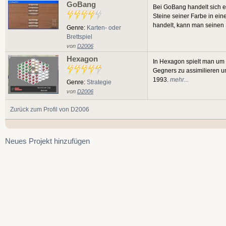
GoBang
Bei GoBang handelt sich es 
Steine seiner Farbe in eine
handelt, kann man seinen S
Genre:
Karten- oder
Brettspiel
von
D2006
Hexagon
In Hexagon spielt man um 
Gegners zu assimilieren u
1993.
mehr...
Genre:
Strategie
von
D2006
Zurück zum Profil von D2006
Neues Projekt hinzufügen