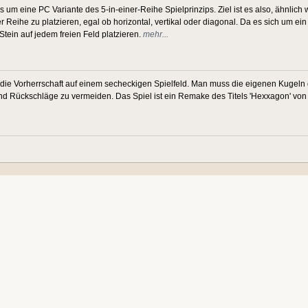
um eine PC Variante des 5-in-einer-Reihe Spielprinzips. Ziel ist es also, ähnlich w
r Reihe zu platzieren, egal ob horizontal, vertikal oder diagonal. Da es sich um ein
tein auf jedem freien Feld platzieren.
mehr...
die Vorherrschaft auf einem secheckigen Spielfeld. Man muss die eigenen Kugeln 
nd Rückschläge zu vermeiden. Das Spiel ist ein Remake des Titels 'Hexxagon' vo