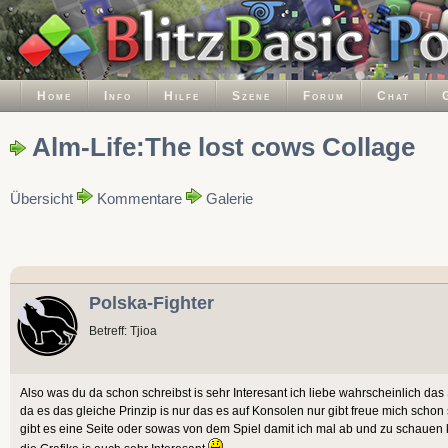
Home
Info
Hilfe
Szene
Forum
Chat
Alm-Life:The lost cows Collage
Übersicht
Kommentare
Galerie
Polska-Fighter
Betreff: Tjioa
Also was du da schon schreibst is sehr Interesant ich liebe wahrscheinlich das
da es das gleiche Prinzip is nur das es auf Konsolen nur gibt freue mich schon
gibt es eine Seite oder sowas von dem Spiel damit ich mal ab und zu schauen 