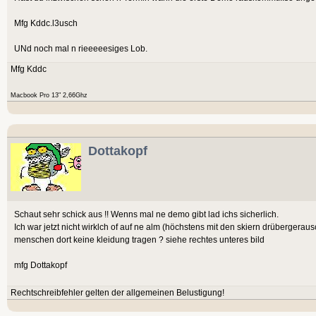
Mfg Kddc.l3usch
UNd noch mal n rieeeeesiges Lob.
Mfg Kddc
Macbook Pro 13" 2,66Ghz
Dottakopf
Schaut sehr schick aus !! Wenns mal ne demo gibt lad ichs sicherlich.
Ich war jetzt nicht wirklch of auf ne alm (höchstens mit den skiern drübergerausc
menschen dort keine kleidung tragen ? siehe rechtes unteres bild
mfg Dottakopf
Rechtschreibfehler gelten der allgemeinen Belustigung!