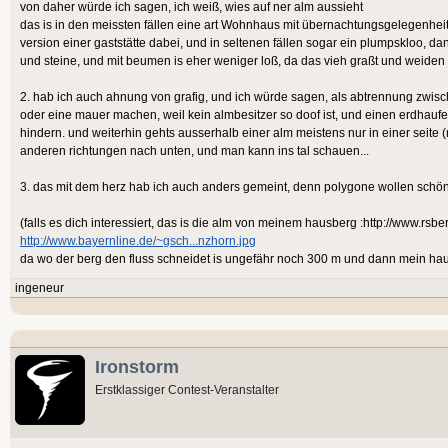
von daher würde ich sagen, ich weiß, wies auf ner alm aussieht
das is in den meissten fällen eine art Wohnhaus mit übernachtungsgelegenheit
version einer gaststätte dabei, und in seltenen fällen sogar ein plumpskloo, da
und steine, und mit beumen is eher weniger loß, da das vieh graßt und weiden v
2. hab ich auch ahnung von grafig, und ich würde sagen, als abtrennung zwis
oder eine mauer machen, weil kein almbesitzer so doof ist, und einen erdhauf
hindern. und weiterhin gehts ausserhalb einer alm meistens nur in einer seite (
anderen richtungen nach unten, und man kann ins tal schauen...
3. das mit dem herz hab ich auch anders gemeint, denn polygone wollen schön
(falls es dich interessiert, das is die alm von meinem hausberg :http://www.r
http://www.bayernline.de/~gsch...nzhorn.jpg
da wo der berg den fluss schneidet is ungefähr noch 300 m und dann mein ha
ingeneur
Ironstorm
Erstklassiger Contest-Veranstalter