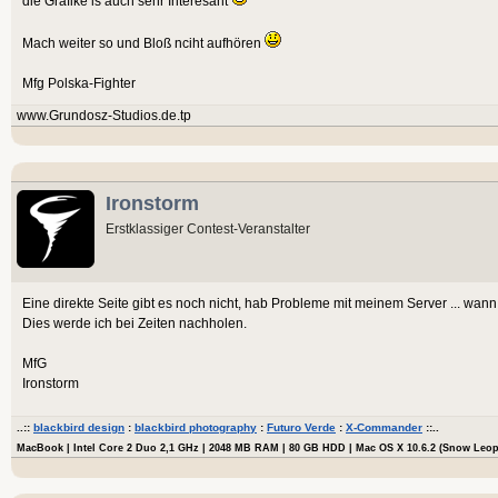
die Grafike is auch sehr Interesant
Mach weiter so und Bloß nciht aufhören
Mfg Polska-Fighter
www.Grundosz-Studios.de.tp
Ironstorm
Erstklassiger Contest-Veranstalter
Eine direkte Seite gibt es noch nicht, hab Probleme mit meinem Server ... wann 
Dies werde ich bei Zeiten nachholen.
MfG
Ironstorm
..::
blackbird design
:
blackbird photography
:
Futuro Verde
:
X-Commander
::..
MacBook | Intel Core 2 Duo 2,1 GHz | 2048 MB RAM | 80 GB HDD | Mac OS X 10.6.2 (Snow Leo