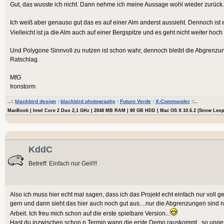
Gut, das wusste ich nicht. Dann nehme ich meine Aussage wohl wieder zurück.
Ich weiß aber genauso gut das es auf einer Alm anderst aussieht. Dennoch ist e
Vielleicht ist ja die Alm auch auf einer Bergspitze und es geht nicht weiter hoch
Und Polygone Sinnvoll zu nutzen ist schon wahr, dennoch bleibt die Abgrenzun
Ratschlag.
MfG
Ironstorm
..::
blackbird design
:
blackbird photography
:
Futuro Verde
:
X-Commander
::..
MacBook | Intel Core 2 Duo 2,1 GHz | 2048 MB RAM | 80 GB HDD | Mac OS X 10.6.2 (Snow Leo
KddC
Betreff: Einfach nur Geil!!!
Also ich muss hier echt mal sagen, dass ich das Projekt echt einfach nur voll gei
gern und dann sieht das hier auch noch gut aus....nur die Abgrenzungen sind 
Arbeit. Ich freu mich schon auf die erste spielbare Version...
Hast du inzwischen schon n Termin wann die erste Demo rauskommt...so unge