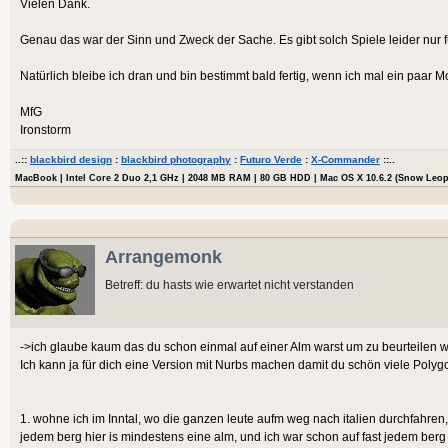
Vielen Dank.
Genau das war der Sinn und Zweck der Sache. Es gibt solch Spiele leider nur 
Natürlich bleibe ich dran und bin bestimmt bald fertig, wenn ich mal ein paar Mo
MfG
Ironstorm
..::
blackbird design
:
blackbird photography
:
Futuro Verde
:
X-Commander
::..
MacBook | Intel Core 2 Duo 2,1 GHz | 2048 MB RAM | 80 GB HDD | Mac OS X 10.6.2 (Snow Leo
Arrangemonk
Betreff: du hasts wie erwartet nicht verstanden
->ich glaube kaum das du schon einmal auf einer Alm warst um zu beurteilen w
Ich kann ja für dich eine Version mit Nurbs machen damit du schön viele Polyg
1. wohne ich im Inntal, wo die ganzen leute aufm weg nach italien durchfahren, 
jedem berg hier is mindestens eine alm, und ich war schon auf fast jedem ber