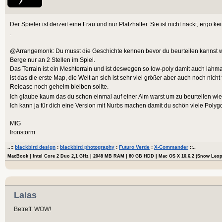
Der Spieler ist derzeit eine Frau und nur Platzhalter. Sie ist nicht nackt, ergo ke
.
@Arrangemonk: Du musst die Geschichte kennen bevor du beurteilen kannst w
Berge nur an 2 Stellen im Spiel.
Das Terrain ist ein Meshterrain und ist deswegen so low-poly damit auch lahm
ist das die erste Map, die Welt an sich ist sehr viel größer aber auch noch nicht 
Release noch geheim bleiben sollte.
Ich glaube kaum das du schon einmal auf einer Alm warst um zu beurteilen wie
Ich kann ja für dich eine Version mit Nurbs machen damit du schön viele Polyg
MfG
Ironstorm
..::
blackbird design
:
blackbird photography
:
Futuro Verde
:
X-Commander
::..
MacBook | Intel Core 2 Duo 2,1 GHz | 2048 MB RAM | 80 GB HDD | Mac OS X 10.6.2 (Snow Leo
Laias
Betreff: WOW!