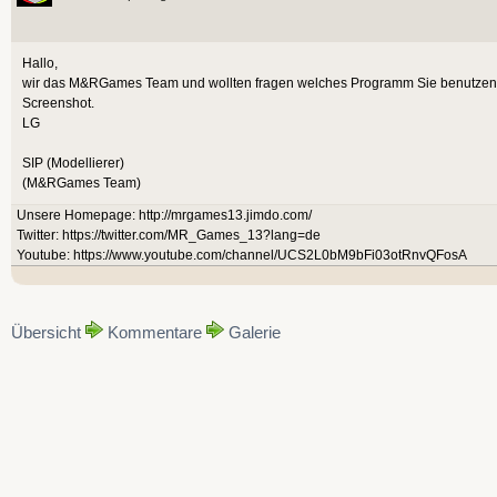
Hallo,
wir das M&RGames Team und wollten fragen welches Programm Sie benutzen u
Screenshot.
LG
SIP (Modellierer)
(M&RGames Team)
Unsere Homepage: http://mrgames13.jimdo.com/
Twitter: https://twitter.com/MR_Games_13?lang=de
Youtube: https://www.youtube.com/channel/UCS2L0bM9bFi03otRnvQFosA
Übersicht
Kommentare
Galerie