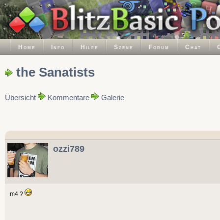
Home
Info
Hilfe
Szene
Forum
Chat
the Sanatists
Übersicht
Kommentare
Galerie
ozzi789
m4 ?