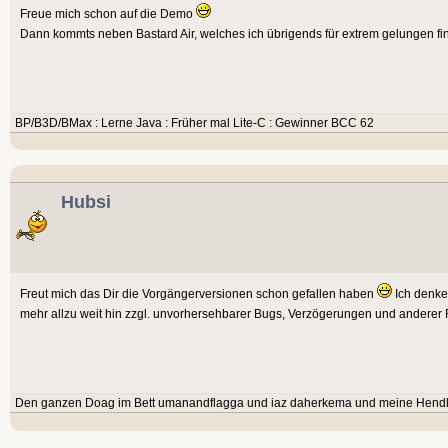
Freue mich schon auf die Demo
Dann kommts neben Bastard Air, welches ich übrigends für extrem gelungen fin
BP/B3D/BMax : Lerne Java : Früher mal Lite-C : Gewinner BCC 62
Hubsi
Freut mich das Dir die Vorgängerversionen schon gefallen haben
Ich denke 
mehr allzu weit hin zzgl. unvorhersehbarer Bugs, Verzögerungen und anderer
Den ganzen Doag im Bett umanandflagga und iaz daherkema und meine Hendl`n