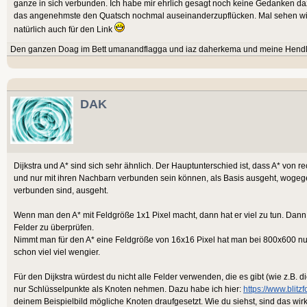
ganze in sich verbunden. Ich habe mir ehrlich gesagt noch keine Gedanken da
das angenehmste den Quatsch nochmal auseinanderzupflücken. Mal sehen wie
natürlich auch für den Link
Den ganzen Doag im Bett umanandflagga und iaz daherkema und meine Hendl`n
DAK
Dijkstra und A* sind sich sehr ähnlich. Der Hauptunterschied ist, dass A* von r
und nur mit ihren Nachbarn verbunden sein können, als Basis ausgeht, wogege
verbunden sind, ausgeht.
Wenn man den A* mit Feldgröße 1x1 Pixel macht, dann hat er viel zu tun. Da
Felder zu überprüfen.
Nimmt man für den A* eine Feldgröße von 16x16 Pixel hat man bei 800x600 nu
schon viel viel wengier.
Für den Dijkstra würdest du nicht alle Felder verwenden, die es gibt (wie z.B. 
nur Schlüsselpunkte als Knoten nehmen. Dazu habe ich hier:
https://www.blit
deinem Beispielbild mögliche Knoten draufgesetzt. Wie du siehst, sind das wirk