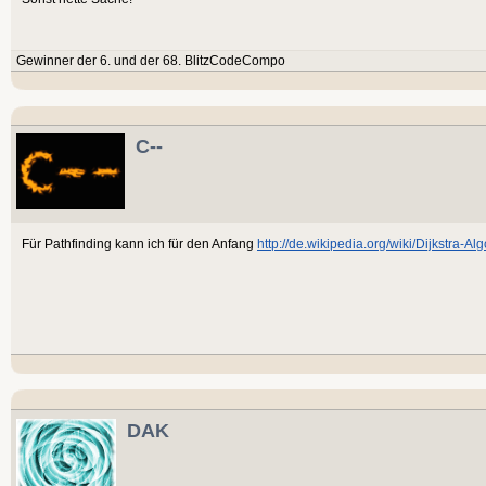
Gewinner der 6. und der 68. BlitzCodeCompo
C--
Für Pathfinding kann ich für den Anfang
http://de.wikipedia.org/wiki/Dijkstra-Al
DAK