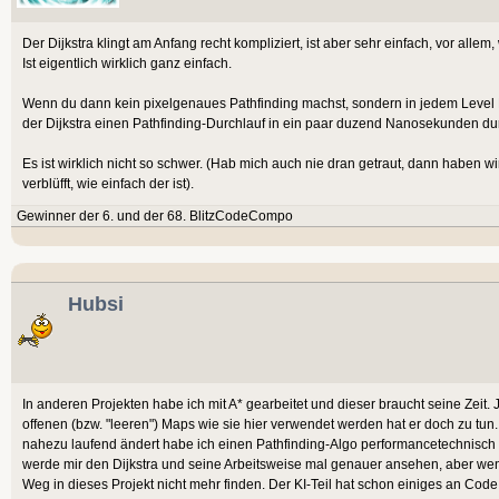
Der Dijkstra klingt am Anfang recht kompliziert, ist aber sehr einfach, vor alle
Ist eigentlich wirklich ganz einfach.
Wenn du dann kein pixelgenaues Pathfinding machst, sondern in jedem Level Kn
der Dijkstra einen Pathfinding-Durchlauf in ein paar duzend Nanosekunden du
Es ist wirklich nicht so schwer. (Hab mich auch nie dran getraut, dann haben wi
verblüfft, wie einfach der ist).
Gewinner der 6. und der 68. BlitzCodeCompo
Hubsi
In anderen Projekten habe ich mit A* gearbeitet und dieser braucht seine Zeit. J
offenen (bzw. "leeren") Maps wie sie hier verwendet werden hat er doch zu tun.
nahezu laufend ändert habe ich einen Pathfinding-Algo performancetechnisch ga
werde mir den Dijkstra und seine Arbeitsweise mal genauer ansehen, aber wenn 
Weg in dieses Projekt nicht mehr finden. Der KI-Teil hat schon einiges an Co