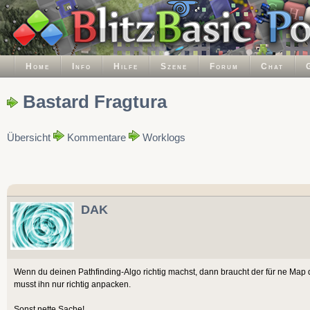
Home
Info
Hilfe
Szene
Forum
Chat
Bastard Fragtura
Übersicht
Kommentare
Worklogs
DAK
Wenn du deinen Pathfinding-Algo richtig machst, dann braucht der für ne Map 
musst ihn nur richtig anpacken.
Sonst nette Sache!