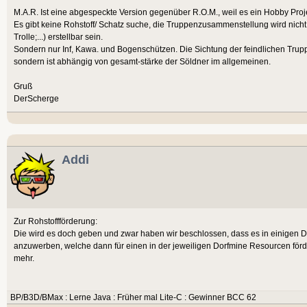
M.A.R. Ist eine abgespeckte Version gegenüber R.O.M., weil es ein Hobby Projek
Es gibt keine Rohstoff/ Schatz suche, die Truppenzusammenstellung wird nich
Trolle;...) erstellbar sein.
Sondern nur Inf, Kawa. und Bogenschützen. Die Sichtung der feindlichen Trup
sondern ist abhängig von gesamt-stärke der Söldner im allgemeinen.
Gruß
DerScherge
Addi
Zur Rohstoffförderung:
Die wird es doch geben und zwar haben wir beschlossen, dass es in einigen D
anzuwerben, welche dann für einen in der jeweiligen Dorfmine Resourcen förd
mehr.
BP/B3D/BMax : Lerne Java : Früher mal Lite-C : Gewinner BCC 62