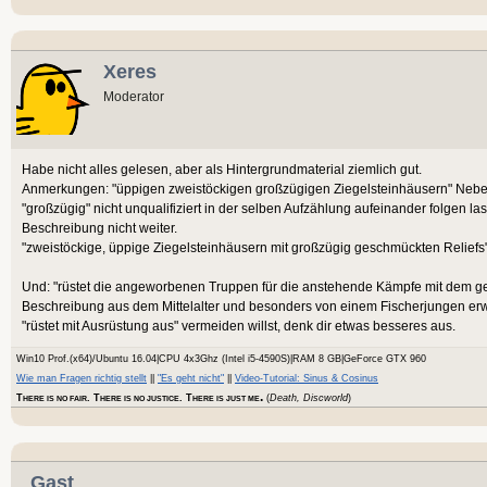
Xeres
Moderator
Habe nicht alles gelesen, aber als Hintergrundmaterial ziemlich gut.
Anmerkungen: "üppigen zweistöckigen großzügigen Ziegelsteinhäusern" Nebe
"großzügig" nicht unqualifiziert in der selben Aufzählung aufeinander folgen las
Beschreibung nicht weiter.
"zweistöckige, üppige Ziegelsteinhäusern mit großzügig geschmückten Reliefs"
Und: "rüstet die angeworbenen Truppen für die anstehende Kämpfe mit dem g
Beschreibung aus dem Mittelalter und besonders von einem Fischerjungen er
"rüstet mit Ausrüstung aus" vermeiden willst, denk dir etwas besseres aus.
Win10 Prof.(x64)/Ubuntu 16.04|CPU 4x3Ghz (Intel i5-4590S)|RAM 8 GB|GeForce GTX 960
Wie man Fragen richtig stellt
||
"Es geht nicht"
||
Video-Tutorial: Sinus & Cosinus
.
T
. T
. T
(
Death, Discworld
)
HERE IS NO FAIR
HERE IS NO JUSTICE
HERE IS JUST ME
Gast