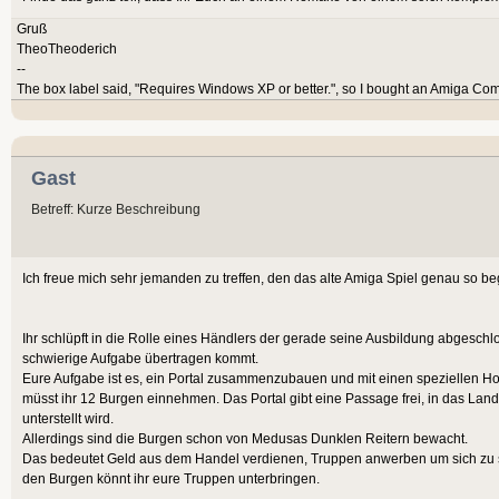
Gruß
TheoTheoderich
--
The box label said, "Requires Windows XP or better.", so I bought an Amiga Com
Gast
Betreff: Kurze Beschreibung
Ich freue mich sehr jemanden zu treffen, den das alte Amiga Spiel genau so beg
Ihr schlüpft in die Rolle eines Händlers der gerade seine Ausbildung abgeschl
schwierige Aufgabe übertragen kommt.
Eure Aufgabe ist es, ein Portal zusammenzubauen und mit einen speziellen Horn
müsst ihr 12 Burgen einnehmen. Das Portal gibt eine Passage frei, in das Lan
unterstellt wird.
Allerdings sind die Burgen schon von Medusas Dunklen Reitern bewacht.
Das bedeutet Geld aus dem Handel verdienen, Truppen anwerben um sich zu 
den Burgen könnt ihr eure Truppen unterbringen.