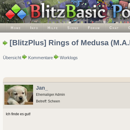
Home
Info
Hilfe
Szene
Forum
Chat
[BlitzPlus] Rings of Medusa (M.A.
Übersicht
Kommentare
Worklogs
Jan_
Ehemaliger Admin
Betreff: Scheen
Ich finde es gut!