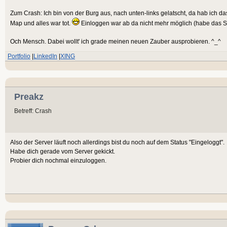
Zum Crash: Ich bin von der Burg aus, nach unten-links gelatscht, da hab ich da
Map und alles war tot.
Einloggen war ab da nicht mehr möglich (habe das Sp
Och Mensch. Dabei wollt' ich grade meinen neuen Zauber ausprobieren. ^_^
Portfolio
|
LinkedIn
|
XING
Preakz
Betreff: Crash
Also der Server läuft noch allerdings bist du noch auf dem Status "Eingeloggt".
Habe dich gerade vom Server gekickt.
Probier dich nochmal einzuloggen.