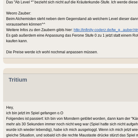
Das "Ab Level *" bezieht sich nicht auf die Kräuterkunde-Stufe. Ich werde die
Weoro Zauber:
Beim Alchemisten steht neben dem Gegenstand ab welchem Level dieser dann e
voraussehen können^^
Weitere Infos zu den Zaubern gibts hier:
http://infinity-coderz.de/tw_g...auber.ht
Es gab außerdem eine Anpassung das Ferone Stufe 0 zu 1 jetzt statt einem Ro
kaufen kann.
Die Preise werde ich wohl nochmal anpassen müssen.
Tritium
Hey,
ich bin jetzt im Spiel gefangen o.O
Folgendes ist passiert: Ich bin von Monstern getötet worden, dann kam der "K
mehr als 30 Sekunden immer noch nicht weg war (Spiel hatte sich nicht aufgeh
wurde ich wieder lebendig), habe ich mich ausgeloggt. Wenn ich mich jetzt wie
gleiche Situation, und sobald ich die rechte Maustaste drücke stürzt das Spiel