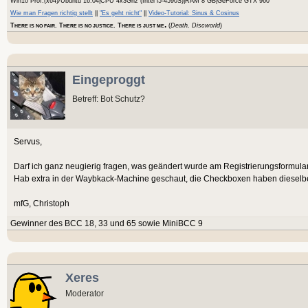
Win10 Prof.(x64)/Ubuntu 16.04|CPU 4x3Ghz (Intel i5-4590S)|RAM 8 GB|GeForce GTX 960
Wie man Fragen richtig stellt
||
"Es geht nicht"
||
Video-Tutorial: Sinus & Cosinus
.
T
. T
. T
(
Death, Discworld
)
HERE IS NO FAIR
HERE IS NO JUSTICE
HERE IS JUST ME
Eingeproggt
Betreff: Bot Schutz?
Servus,
Darf ich ganz neugierig fragen, was geändert wurde am Registrierungsformula
Hab extra in der Waybkack-Machine geschaut, die Checkboxen haben dieselb
mfG, Christoph
Gewinner des BCC 18, 33 und 65 sowie MiniBCC 9
Xeres
Moderator