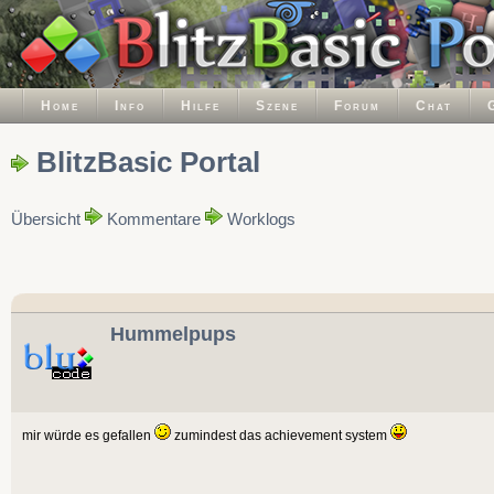
Home
Info
Hilfe
Szene
Forum
Chat
BlitzBasic Portal
Übersicht
Kommentare
Worklogs
Hummelpups
mir würde es gefallen
zumindest das achievement system