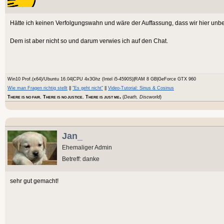
Hätte ich keinen Verfolgungswahn und wäre der Auffassung, dass wir hier unbeo
Dem ist aber nicht so und darum verwies ich auf den Chat.
Win10 Prof.(x64)/Ubuntu 16.04|CPU 4x3Ghz (Intel i5-4590S)|RAM 8 GB|GeForce GTX 960
Wie man Fragen richtig stellt
||
"Es geht nicht"
||
Video-Tutorial: Sinus & Cosinus
.
T
. T
. T
(
Death, Discworld
)
HERE IS NO FAIR
HERE IS NO JUSTICE
HERE IS JUST ME
Jan_
Ehemaliger Admin
Betreff: danke
sehr gut gemacht!