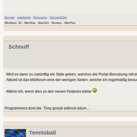
blucode
-
webdesign
-
Ressource
-
NetzwerkSim
BlitzBasic 2D - BlitzMax - MaxGUI - Monkey - BlitzPlus
Schnuff
Wird es dann zu zukünftig ein Style geben, welches die Portal-Benutzung mit 
Aktuell ist das blitzforum eine der wenigen Seiten, welche ich regelmäßig besu
Währe toll, wenn dies zu den neuen Features käme
Programmers dont die. They gosub without return...
Tennisball