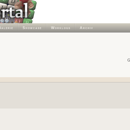
Galerie
Showcase
Worklogs
Archiv
G