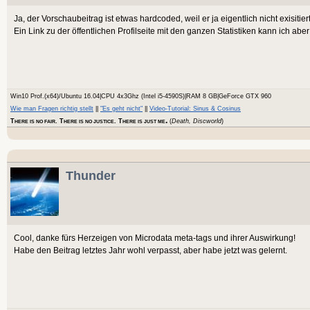
Ja, der Vorschaubeitrag ist etwas hardcoded, weil er ja eigentlich nicht exisitie
Ein Link zu der öffentlichen Profilseite mit den ganzen Statistiken kann ich abe
Win10 Prof.(x64)/Ubuntu 16.04|CPU 4x3Ghz (Intel i5-4590S)|RAM 8 GB|GeForce GTX 960
Wie man Fragen richtig stellt
||
"Es geht nicht"
||
Video-Tutorial: Sinus & Cosinus
.
T
. T
. T
(
Death, Discworld
)
HERE IS NO FAIR
HERE IS NO JUSTICE
HERE IS JUST ME
Thunder
Cool, danke fürs Herzeigen von Microdata meta-tags und ihrer Auswirkung!
Habe den Beitrag letztes Jahr wohl verpasst, aber habe jetzt was gelernt.