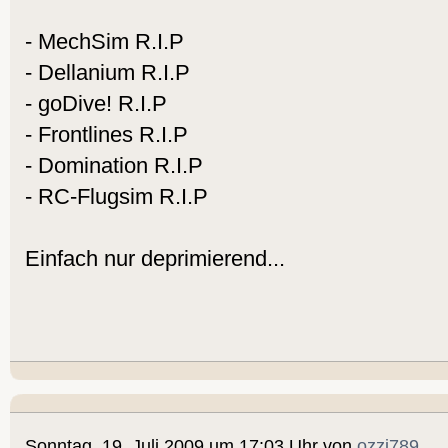
- MechSim R.I.P
- Dellanium R.I.P
- goDive! R.I.P
- Frontlines R.I.P
- Domination R.I.P
- RC-Flugsim R.I.P
Einfach nur deprimierend...
Sonntag, 19. Juli 2009 um 17:03 Uhr von
ozzi789