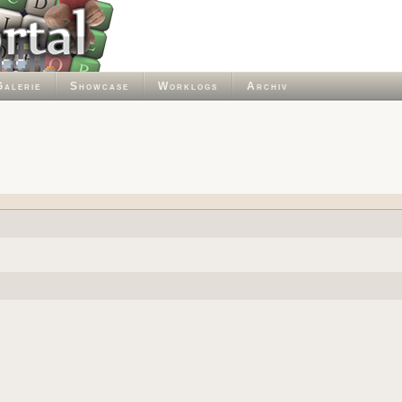
Galerie
Showcase
Worklogs
Archiv