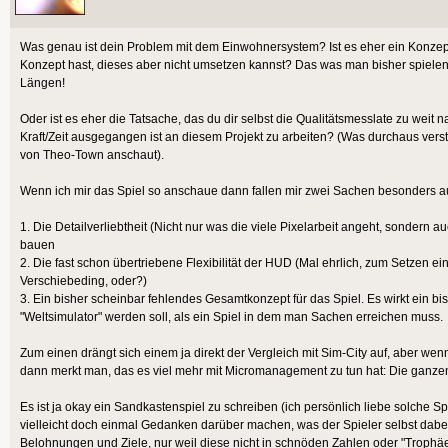
Was genau ist dein Problem mit dem Einwohnersystem? Ist es eher ein Konzepti
Konzept hast, dieses aber nicht umsetzen kannst? Das was man bisher spielen
Längen!
Oder ist es eher die Tatsache, das du dir selbst die Qualitätsmesslate zu weit n
Kraft/Zeit ausgegangen ist an diesem Projekt zu arbeiten? (Was durchaus vers
von Theo-Town anschaut).
Wenn ich mir das Spiel so anschaue dann fallen mir zwei Sachen besonders au
1. Die Detailverliebtheit (Nicht nur was die viele Pixelarbeit angeht, sondern au
bauen
2. Die fast schon übertriebene Flexibilität der HUD (Mal ehrlich, zum Setzen 
Verschiebeding, oder?)
3. Ein bisher scheinbar fehlendes Gesamtkonzept für das Spiel. Es wirkt ein bi
"Weltsimulator" werden soll, als ein Spiel in dem man Sachen erreichen muss.
Zum einen drängt sich einem ja direkt der Vergleich mit Sim-City auf, aber wen
dann merkt man, das es viel mehr mit Micromanagement zu tun hat: Die ganze
Es ist ja okay ein Sandkastenspiel zu schreiben (ich persönlich liebe solche Sp
vielleicht doch einmal Gedanken darüber machen, was der Spieler selbst dabei
Belohnungen und Ziele, nur weil diese nicht in schnöden Zahlen oder "Trophäen