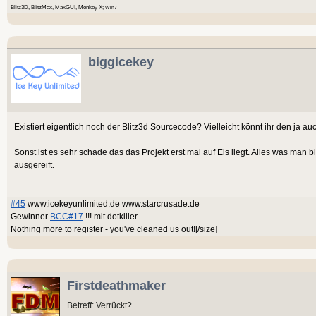
Blitz3D, BlitzMax, MaxGUI, Monkey X;
Win7
biggicekey
Existiert eigentlich noch der Blitz3d Sourcecode? Vielleicht könnt ihr den ja 
Sonst ist es sehr schade das das Projekt erst mal auf Eis liegt. Alles was man
ausgereift.
#45
www.icekeyunlimited.de www.starcrusade.de
Gewinner
BCC#17
!!! mit dotkiller
Nothing more to register - you've cleaned us out![/size]
Firstdeathmaker
Betreff: Verrückt?