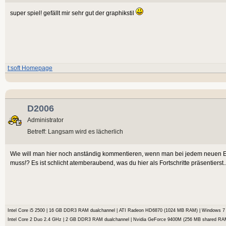
super spiel! gefällt mir sehr gut der graphikstil
t:soft Homepage
D2006
Administrator
Betreff: Langsam wird es lächerlich
Wie will man hier noch anständig kommentieren, wenn man bei jedem neuen Ei
muss!? Es ist schlicht atemberaubend, was du hier als Fortschritte präsentierst...
Intel Core i5 2500 | 16 GB DDR3 RAM dualchannel | ATI Radeon HD6870 (1024 MB RAM) | Windows
Intel Core 2 Duo 2.4 GHz | 2 GB DDR3 RAM dualchannel | Nvidia GeForce 9400M (256 MB shared RA