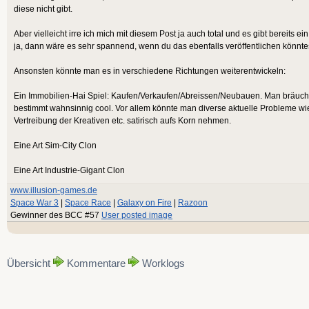
diese nicht gibt.
Aber vielleicht irre ich mich mit diesem Post ja auch total und es gibt bereits e
ja, dann wäre es sehr spannend, wenn du das ebenfalls veröffentlichen könntes
Ansonsten könnte man es in verschiedene Richtungen weiterentwickeln:
Ein Immobilien-Hai Spiel: Kaufen/Verkaufen/Abreissen/Neubauen. Man bräuchte
bestimmt wahnsinnig cool. Vor allem könnte man diverse aktuelle Probleme wie
Vertreibung der Kreativen etc. satirisch aufs Korn nehmen.
Eine Art Sim-City Clon
Eine Art Industrie-Gigant Clon
www.illusion-games.de
Space War 3
|
Space Race
|
Galaxy on Fire
|
Razoon
Gewinner des BCC #57
User posted image
Übersicht
Kommentare
Worklogs