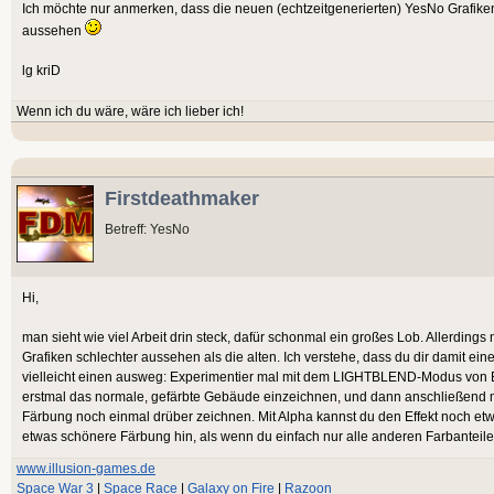
Ich möchte nur anmerken, dass die neuen (echtzeitgenerierten) YesNo Grafiken
aussehen
lg kriD
Wenn ich du wäre, wäre ich lieber ich!
Firstdeathmaker
Betreff: YesNo
Hi,
man sieht wie viel Arbeit drin steck, dafür schonmal ein großes Lob. Allerdin
Grafiken schlechter aussehen als die alten. Ich verstehe, dass du dir damit ei
vielleicht einen ausweg: Experimentier mal mit dem LIGHTBLEND-Modus von
erstmal das normale, gefärbte Gebäude einzeichnen, und dann anschließen
Färbung noch einmal drüber zeichnen. Mit Alpha kannst du den Effekt noch et
etwas schönere Färbung hin, als wenn du einfach nur alle anderen Farbanteile 
www.illusion-games.de
Space War 3
|
Space Race
|
Galaxy on Fire
|
Razoon