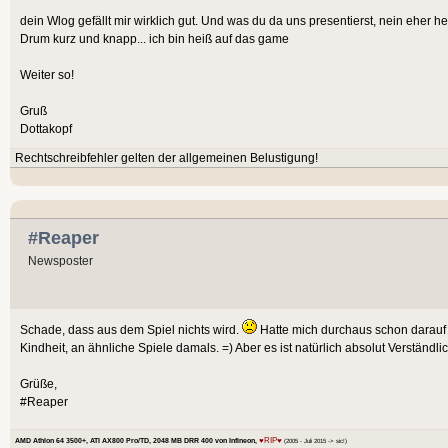
dein Wlog gefällt mir wirklich gut. Und was du da uns presentierst, nein eher he
Drum kurz und knapp... ich bin heiß auf das game
Weiter so!
Gruß
Dottakopf
Rechtschreibfehler gelten der allgemeinen Belustigung!
#Reaper
Newsposter
Schade, dass aus dem Spiel nichts wird.
Hatte mich durchaus schon darauf 
Kindheit, an ähnliche Spiele damals. =) Aber es ist natürlich absolut Verständl
Grüße,
#Reaper
♥RIP♥
AMD Athlon 64 3500+, ATI AX800 Pro/TD, 2048 MB DRR 400 von Infineon,
(2005 - Juli 2015 -> sic!)