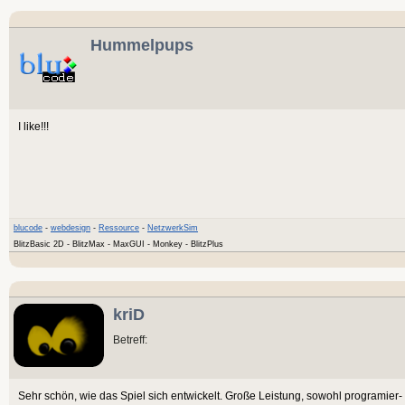
Hummelpups
I like!!!
blucode
-
webdesign
-
Ressource
-
NetzwerkSim
BlitzBasic 2D - BlitzMax - MaxGUI - Monkey - BlitzPlus
kriD
Betreff:
Sehr schön, wie das Spiel sich entwickelt. Große Leistung, sowohl programier- 