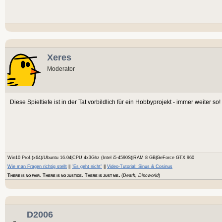
Xeres
Moderator
Diese Spieltiefe ist in der Tat vorbildlich für ein Hobbyprojekt - immer weiter so!
Win10 Prof.(x64)/Ubuntu 16.04|CPU 4x3Ghz (Intel i5-4590S)|RAM 8 GB|GeForce GTX 960
Wie man Fragen richtig stellt
||
"Es geht nicht"
||
Video-Tutorial: Sinus & Cosinus
.
T
. T
. T
(
Death, Discworld
)
HERE IS NO FAIR
HERE IS NO JUSTICE
HERE IS JUST ME
D2006