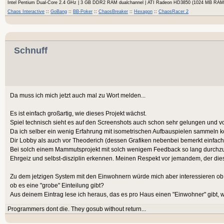
Intel Pentium Dual-Core 2.4 GHz | 3 GB DDR2 RAM dualchannel | ATI Radeon HD3850 (1024 MB RA
Chaos Interactive
::
GoBang
::
BB-Poker
::
ChaosBreaker
::
Hexagon
::
ChaosRacer 2
Schnuff
Da muss ich mich jetzt auch mal zu Wort melden...
Es ist einfach großartig, wie dieses Projekt wächst.
Spiel technisch sieht es auf den Screenshots auch schon sehr gelungen und v
Da ich selber ein wenig Erfahrung mit isometrischen Aufbauspielen sammeln k
Dir Lobby als auch vor Theoderich (dessen Grafiken nebenbei bemerkt einfach 
Bei solch einem Mammutsprojekt mit solch wenigem Feedback so lang durchzuhal
Ehrgeiz und selbst-disziplin erkennen. Meinen Respekt vor jemandem, der dies 
Zu dem jetzigen System mit den Einwohnern würde mich aber interessieren ob 
ob es eine "grobe" Einteilung gibt?
Aus deinem Eintrag lese ich heraus, das es pro Haus einen "Einwohner" gibt
Programmers dont die. They gosub without return...