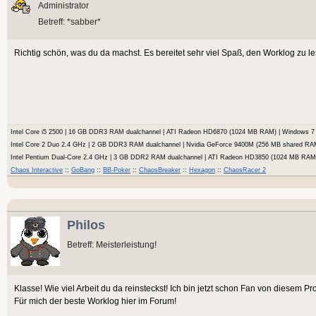
Administrator
Betreff: *sabber*
Richtig schön, was du da machst. Es bereitet sehr viel Spaß, den Worklog zu 
Intel Core i5 2500 | 16 GB DDR3 RAM dualchannel | ATI Radeon HD6870 (1024 MB RAM) | Windows
Intel Core 2 Duo 2.4 GHz | 2 GB DDR3 RAM dualchannel | Nvidia GeForce 9400M (256 MB shared RA
Intel Pentium Dual-Core 2.4 GHz | 3 GB DDR2 RAM dualchannel | ATI Radeon HD3850 (1024 MB RA
Chaos Interactive
::
GoBang
::
BB-Poker
::
ChaosBreaker
::
Hexagon
::
ChaosRacer 2
Philos
Betreff: Meisterleistung!
Klasse! Wie viel Arbeit du da reinsteckst! Ich bin jetzt schon Fan von diesem Pro
Für mich der beste Worklog hier im Forum!