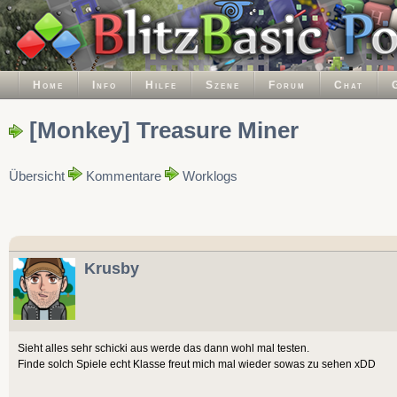
Home
Info
Hilfe
Szene
Forum
Chat
[Monkey] Treasure Miner
Übersicht
Kommentare
Worklogs
Krusby
Sieht alles sehr schicki aus werde das dann wohl mal testen.
Finde solch Spiele echt Klasse freut mich mal wieder sowas zu sehen xDD