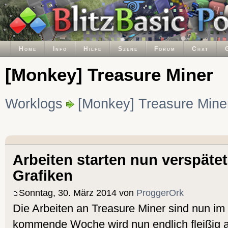
Home
Info
Hilfe
Szene
Forum
Chat
[Monkey] Treasure Miner
Worklogs
[Monkey] Treasure Mine
Arbeiten starten nun verspätet 
Grafiken
Sonntag, 30. März 2014 von
ProggerOrk
Die Arbeiten an Treasure Miner sind nun im
kommende Woche wird nun endlich fleißig