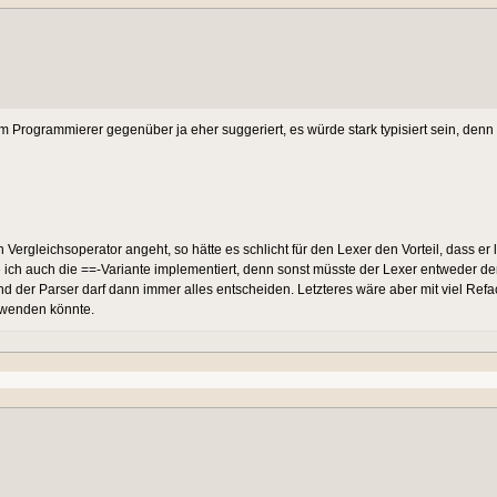
rogrammierer gegenüber ja eher suggeriert, es würde stark typisiert sein, denn
ergleichsoperator angeht, so hätte es schlicht für den Lexer den Vorteil, dass er
ich auch die ==-Variante implementiert, denn sonst müsste der Lexer entweder d
d der Parser darf dann immer alles entscheiden. Letzteres wäre aber mit viel Refa
rwenden könnte.