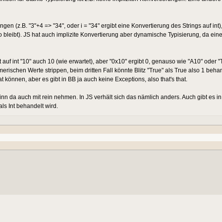
gen (z.B. "3"+4 => "34", oder i = "34" ergibt eine Konvertierung des Strings auf int)
o bleibt). JS hat auch implizite Konvertierung aber dynamische Typisierung, da ein
f int "10" auch 10 (wie erwartet), aber "0x10" ergibt 0, genauso wie "A10" oder "
merischen Werte strippen, beim dritten Fall könnte Blitz "True" als True also 1 beha
können, aber es gibt in BB ja auch keine Exceptions, also that's that.
 da auch mit rein nehmen. In JS verhält sich das nämlich anders. Auch gibt es in
s Int behandelt wird.