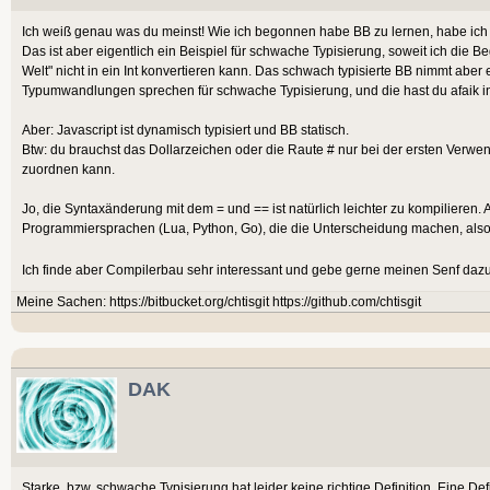
Ich weiß genau was du meinst! Wie ich begonnen habe BB zu lernen, habe ich
Das ist aber eigentlich ein Beispiel für schwache Typisierung, soweit ich die Be
Welt" nicht in ein Int konvertieren kann. Das schwach typisierte BB nimmt aber 
Typumwandlungen sprechen für schwache Typisierung, und die hast du afaik in
Aber: Javascript ist dynamisch typisiert und BB statisch.
Btw: du brauchst das Dollarzeichen oder die Raute # nur bei der ersten Verwen
zuordnen kann.
Jo, die Syntaxänderung mit dem = und == ist natürlich leichter zu kompilieren. A
Programmiersprachen (Lua, Python, Go), die die Unterscheidung machen, also, u
Ich finde aber Compilerbau sehr interessant und gebe gerne meinen Senf daz
Meine Sachen: https://bitbucket.org/chtisgit https://github.com/chtisgit
DAK
Starke, bzw. schwache Typisierung hat leider keine richtige Definition. Eine Defi