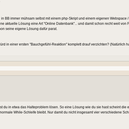
?
n in BB immer mühsam selbst mit einem php-Skript und einem eigenen Webspace 
ine aktuelle Lösung eine Art "Online Datenbank"... und damit schon recht weit von F
hon seine eigene Lösung dafür parat.
d in einer ersten "Bauchgefühl-Reaktion" komplett drauf verzichten? (Natürlich h
st du in etwa das Halteproblem lösen. So eine Lösung wie du sie hast scheint die ei
 normale While-Schleife bleibt. Nur damit du nicht insgesamt vier verschiedene Schl