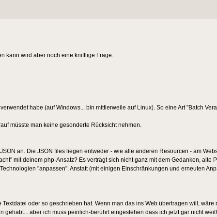
n kann wird aber noch eine knifflige Frage.
erwendet habe (auf Windows... bin mittlerweile auf Linux). So eine Art "Batch Vera
darauf müsste man keine gesonderte Rücksicht nehmen.
JSON an. Die JSON files liegen entweder - wie alle anderen Resourcen - am Webse
" mit deinem php-Ansatz? Es verträgt sich nicht ganz mit dem Gedanken, alte Pr
b-Technologien "anpassen". Anstatt (mit einigen Einschränkungen und erneuten Anp
ine Textdatei oder so geschrieben hat. Wenn man das ins Web übertragen will, wär
 gehabt... aber ich muss peinlich-berührt eingestehen dass ich jetzt gar nicht wei