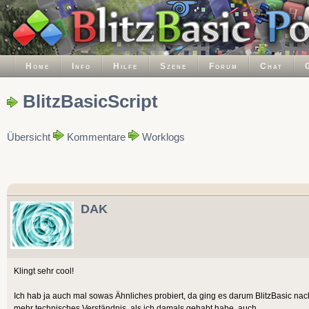
Home
Info
Hilfe
Szene
Forum
Chat
BlitzBasicScript
Übersicht
Kommentare
Worklogs
DAK
Klingt sehr cool!
Ich hab ja auch mal sowas Ähnliches probiert, da ging es darum BlitzBasic na
mehr technisches Verständnis, als ich damals gehabt habe, auch.