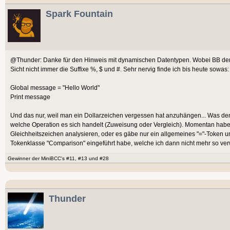
Spark Fountain
@Thunder: Danke für den Hinweis mit dynamischen Datentypen. Wobei BB dem P
Sicht nicht immer die Suffixe %, $ und #. Sehr nervig finde ich bis heute sowas:
Global message = "Hello World"
Print message
Und das nur, weil man ein Dollarzeichen vergessen hat anzuhängen... Was den V
welche Operation es sich handelt (Zuweisung oder Vergleich). Momentan habe 
Gleichheitszeichen analysieren, oder es gäbe nur ein allgemeines "="-Token un
Tokenklasse "Comparison" eingeführt habe, welche ich dann nicht mehr so ve
Gewinner der MiniBCC's #11, #13 und #28
Thunder