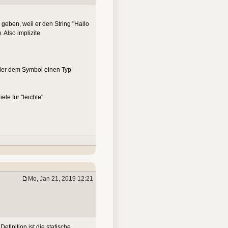
 geben, weil er den String "Hallo
 Also implizite
piler dem Symbol einen Typ
ele für "leichte"
Mo, Jan 21, 2019 12:21
efinition ist die statische