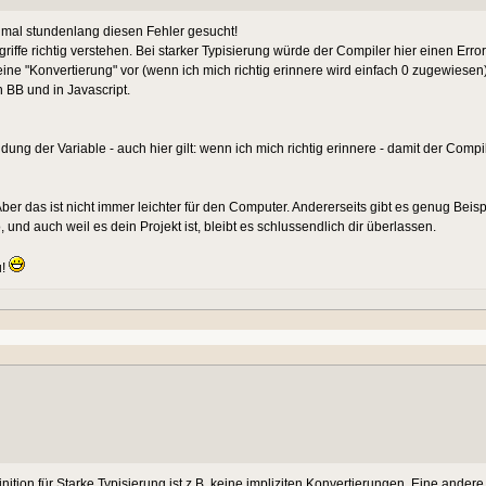
 mal stundenlang diesen Fehler gesucht!
griffe richtig verstehen. Bei starker Typisierung würde der Compiler hier einen Error
eine "Konvertierung" vor (wenn ich mich richtig erinnere wird einfach 0 zugewiesen).
 BB und in Javascript.
dung der Variable - auch hier gilt: wenn ich mich richtig erinnere - damit der Com
ber das ist nicht immer leichter für den Computer. Andererseits gibt es genug Beispi
nd auch weil es dein Projekt ist, bleibt es schlussendlich dir überlassen.
u!
nition für Starke Typisierung ist z.B. keine impliziten Konvertierungen. Eine andere D