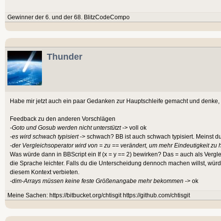
Gewinner der 6. und der 68. BlitzCodeCompo
Thunder
Habe mir jetzt auch ein paar Gedanken zur Hauptschleife gemacht und denke, d
Feedback zu den anderen Vorschlägen
-Goto und Gosub werden nicht unterstützt
-> voll ok
-es wird schwach typisiert
-> schwach? BB ist auch schwach typisiert. Meinst 
-der Vergleichsoperator wird von = zu == verändert, um mehr Eindeutigkeit zu
Was würde dann in BBScript ein If (x = y == 2) bewirken? Das = auch als Verg
die Sprache leichter. Falls du die Unterscheidung dennoch machen willst, wür
diesem Kontext verbieten.
-dim-Arrays müssen keine feste Größenangabe mehr bekommen
-> ok
Meine Sachen: https://bitbucket.org/chtisgit https://github.com/chtisgit