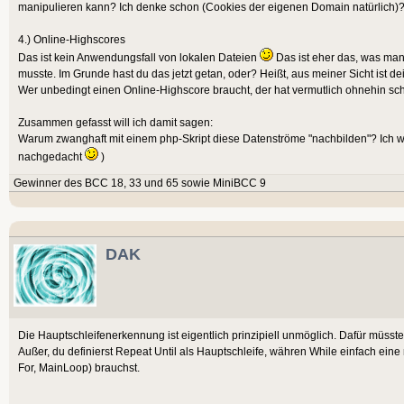
manipulieren kann? Ich denke schon (Cookies der eigenen Domain natürlich)
4.) Online-Highscores
Das ist kein Anwendungsfall von lokalen Dateien
Das ist eher das, was ma
musste. Im Grunde hast du das jetzt getan, oder? Heißt, aus meiner Sicht ist de
Wer unbedingt einen Online-Highscore braucht, der hat vermutlich ohnehin sc
Zusammen gefasst will ich damit sagen:
Warum zwanghaft mit einem php-Skript diese Datenströme "nachbilden"? Ich wür
nachgedacht
)
Gewinner des BCC 18, 33 und 65 sowie MiniBCC 9
DAK
Die Hauptschleifenerkennung ist eigentlich prinzipiell unmöglich. Dafür müsste
Außer, du definierst Repeat Until als Hauptschleife, währen While einfach eine
For, MainLoop) brauchst.