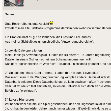
Servus,
Gute Beschreibung, gute Absicht
Inwiefern man alte BlitzBasic-Programme damit in den Webbrowser transferiere
Ein Problem hast du gut beschrieben, die Files und FileHandles.
Aus meiner Sicht gibt es unterschiedliche "Anwendungsbereiche":
1) Lokale Dateioperationen
Mein Lieblings-Anwendungsfall, für den ich BB bis vor ~1.5 Jahren regelmäßig v
Dateien in einem Ordner nach einem Schema umbenennen will.
Das geht logischerweise im Web nicht - ist absolut nicht dafür gedacht. Und 
2.) Spieldaten (Maps, Config, Items,...) laden (bis hin zum "Leveleditor")
Das macht man in der Webprogrammierung komplett anders. Da bietet sich zB 
Datenbank geladen. Diese Datenbank hast du ja in gewissermaßen "nachgemacht
dem Fall würde ich fast empfehlen, sollen die Entwickler sich doch an die We
Befehle zu "erzwingen".
3.) Lokale Highscores
Wir haben wohl alle mal ein Spiel geschrieben, das den Highscore lokal in e
Ja, ich hab in den letzten Jahren auch immer wieder mit Web-Entwicklung zu tun