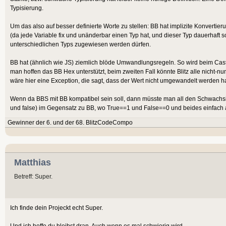
Typisierung.
Um das also auf besser definierte Worte zu stellen: BB hat implizite Konvertierun
(da jede Variable fix und unänderbar einen Typ hat, und dieser Typ dauerhaft s
unterschiedlichen Typs zugewiesen werden dürfen.
BB hat (ähnlich wie JS) ziemlich blöde Umwandlungsregeln. So wird beim Cast au
man hoffen das BB Hex unterstützt, beim zweiten Fall könnte Blitz alle nicht-nu
wäre hier eine Exception, die sagt, dass der Wert nicht umgewandelt werden hat 
Wenn da BBS mit BB kompatibel sein soll, dann müsste man all den Schwachsinn
und false) im Gegensatz zu BB, wo True==1 und False==0 und beides einfach al
Gewinner der 6. und der 68. BlitzCodeCompo
Matthias
Betreff: Super.
Ich finde dein Projeckt echt Super.
Und ich hoffe du bleibst dran. Auch wenn es mal schwierig wird.