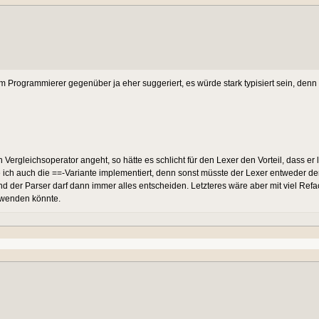
rogrammierer gegenüber ja eher suggeriert, es würde stark typisiert sein, denn
ergleichsoperator angeht, so hätte es schlicht für den Lexer den Vorteil, dass er
ich auch die ==-Variante implementiert, denn sonst müsste der Lexer entweder d
d der Parser darf dann immer alles entscheiden. Letzteres wäre aber mit viel Refa
rwenden könnte.