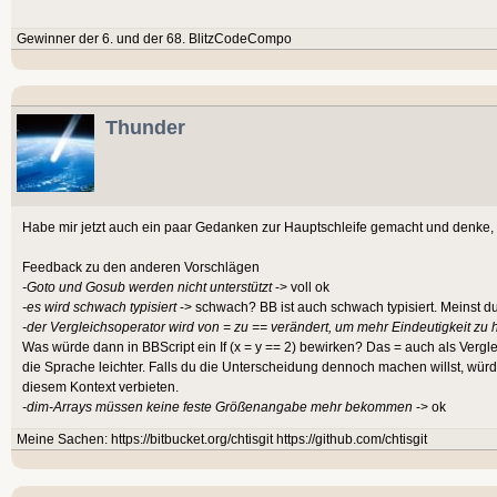
Gewinner der 6. und der 68. BlitzCodeCompo
Thunder
Habe mir jetzt auch ein paar Gedanken zur Hauptschleife gemacht und denke, d
Feedback zu den anderen Vorschlägen
-Goto und Gosub werden nicht unterstützt
-> voll ok
-es wird schwach typisiert
-> schwach? BB ist auch schwach typisiert. Meinst 
-der Vergleichsoperator wird von = zu == verändert, um mehr Eindeutigkeit zu
Was würde dann in BBScript ein If (x = y == 2) bewirken? Das = auch als Verg
die Sprache leichter. Falls du die Unterscheidung dennoch machen willst, wür
diesem Kontext verbieten.
-dim-Arrays müssen keine feste Größenangabe mehr bekommen
-> ok
Meine Sachen: https://bitbucket.org/chtisgit https://github.com/chtisgit