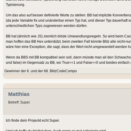
Typisierung.
Um das also auf besser definierte Worte zu stellen: BB hat implizite Konvertierun
(da jede Variable fix und unänderbar einen Typ hat, und dieser Typ dauerhaft s
unterschiedlichen Typs zugewiesen werden dürfen.
BB hat (ähnlich wie JS) ziemlich blöde Umwandlungsregeln. So wird beim Cast au
man hoffen das BB Hex unterstützt, beim zweiten Fall könnte Blitz alle nicht-nu
wäre hier eine Exception, die sagt, dass der Wert nicht umgewandelt werden hat 
Wenn da BBS mit BB kompatibel sein soll, dann müsste man all den Schwachsinn
und false) im Gegensatz zu BB, wo True==1 und False==0 und beides einfach al
Gewinner der 6. und der 68. BlitzCodeCompo
Matthias
Betreff: Super.
Ich finde dein Projeckt echt Super.
Und ich hoffe du bleibst dran. Auch wenn es mal schwierig wird.