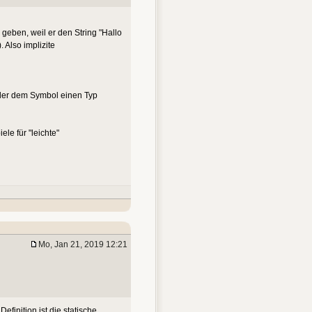
 geben, weil er den String "Hallo
 Also implizite
piler dem Symbol einen Typ
ele für "leichte"
Mo, Jan 21, 2019 12:21
efinition ist die statische