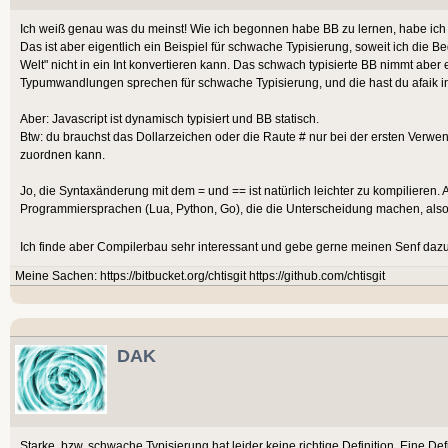
Ich weiß genau was du meinst! Wie ich begonnen habe BB zu lernen, habe ich
Das ist aber eigentlich ein Beispiel für schwache Typisierung, soweit ich die Be
Welt" nicht in ein Int konvertieren kann. Das schwach typisierte BB nimmt aber 
Typumwandlungen sprechen für schwache Typisierung, und die hast du afaik in
Aber: Javascript ist dynamisch typisiert und BB statisch.
Btw: du brauchst das Dollarzeichen oder die Raute # nur bei der ersten Verwen
zuordnen kann.
Jo, die Syntaxänderung mit dem = und == ist natürlich leichter zu kompilieren. A
Programmiersprachen (Lua, Python, Go), die die Unterscheidung machen, also, u
Ich finde aber Compilerbau sehr interessant und gebe gerne meinen Senf daz
Meine Sachen: https://bitbucket.org/chtisgit https://github.com/chtisgit
DAK
Starke, bzw. schwache Typisierung hat leider keine richtige Definition. Eine Defi