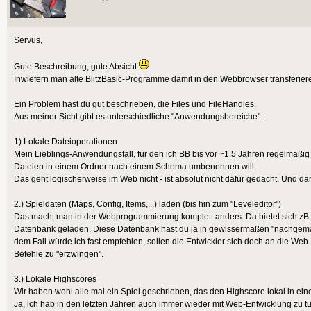
Servus,
Gute Beschreibung, gute Absicht
Inwiefern man alte BlitzBasic-Programme damit in den Webbrowser transferiere
Ein Problem hast du gut beschrieben, die Files und FileHandles.
Aus meiner Sicht gibt es unterschiedliche "Anwendungsbereiche":
1) Lokale Dateioperationen
Mein Lieblings-Anwendungsfall, für den ich BB bis vor ~1.5 Jahren regelmäßig v
Dateien in einem Ordner nach einem Schema umbenennen will.
Das geht logischerweise im Web nicht - ist absolut nicht dafür gedacht. Und 
2.) Spieldaten (Maps, Config, Items,...) laden (bis hin zum "Leveleditor")
Das macht man in der Webprogrammierung komplett anders. Da bietet sich zB 
Datenbank geladen. Diese Datenbank hast du ja in gewissermaßen "nachgemacht
dem Fall würde ich fast empfehlen, sollen die Entwickler sich doch an die We
Befehle zu "erzwingen".
3.) Lokale Highscores
Wir haben wohl alle mal ein Spiel geschrieben, das den Highscore lokal in e
Ja, ich hab in den letzten Jahren auch immer wieder mit Web-Entwicklung zu tun