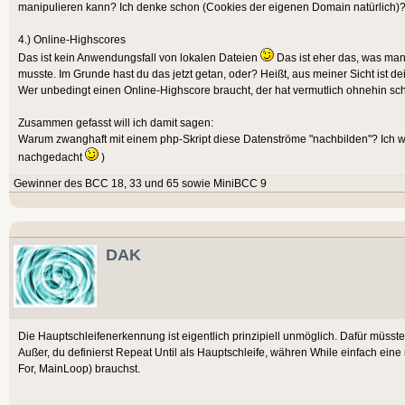
manipulieren kann? Ich denke schon (Cookies der eigenen Domain natürlich)
4.) Online-Highscores
Das ist kein Anwendungsfall von lokalen Dateien
Das ist eher das, was ma
musste. Im Grunde hast du das jetzt getan, oder? Heißt, aus meiner Sicht ist de
Wer unbedingt einen Online-Highscore braucht, der hat vermutlich ohnehin sc
Zusammen gefasst will ich damit sagen:
Warum zwanghaft mit einem php-Skript diese Datenströme "nachbilden"? Ich wür
nachgedacht
)
Gewinner des BCC 18, 33 und 65 sowie MiniBCC 9
DAK
Die Hauptschleifenerkennung ist eigentlich prinzipiell unmöglich. Dafür müsste
Außer, du definierst Repeat Until als Hauptschleife, währen While einfach eine
For, MainLoop) brauchst.