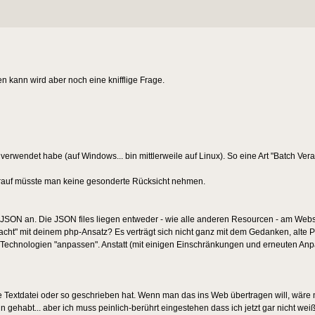
n kann wird aber noch eine knifflige Frage.
erwendet habe (auf Windows... bin mittlerweile auf Linux). So eine Art "Batch Vera
darauf müsste man keine gesonderte Rücksicht nehmen.
JSON an. Die JSON files liegen entweder - wie alle anderen Resourcen - am Webse
" mit deinem php-Ansatz? Es verträgt sich nicht ganz mit dem Gedanken, alte Pr
b-Technologien "anpassen". Anstatt (mit einigen Einschränkungen und erneuten Anp
ine Textdatei oder so geschrieben hat. Wenn man das ins Web übertragen will, wär
 gehabt... aber ich muss peinlich-berührt eingestehen dass ich jetzt gar nicht wei