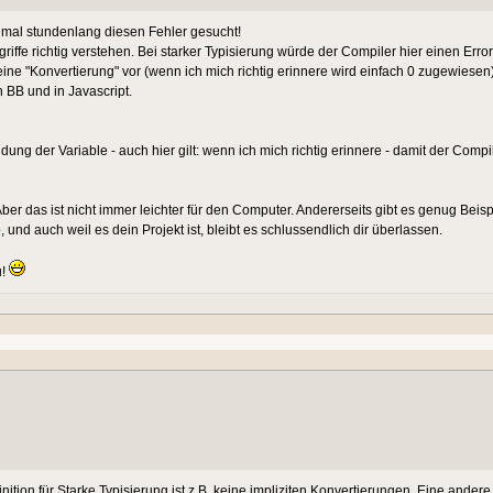
 mal stundenlang diesen Fehler gesucht!
griffe richtig verstehen. Bei starker Typisierung würde der Compiler hier einen Error
eine "Konvertierung" vor (wenn ich mich richtig erinnere wird einfach 0 zugewiesen).
 BB und in Javascript.
dung der Variable - auch hier gilt: wenn ich mich richtig erinnere - damit der Com
ber das ist nicht immer leichter für den Computer. Andererseits gibt es genug Beispi
nd auch weil es dein Projekt ist, bleibt es schlussendlich dir überlassen.
u!
nition für Starke Typisierung ist z.B. keine impliziten Konvertierungen. Eine andere D