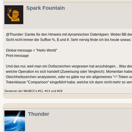
Spark Fountain
@Thunder: Danke für den Hinweis mit dynamischen Datentypen. Wobei BB dem P
Sicht nicht immer die Suffixe %, $ und #. Sehr nervig finde ich bis heute sowas:
Global message = "Hello World"
Print message
Und das nur, weil man ein Dollarzeichen vergessen hat anzuhängen... Was den V
welche Operation es sich handelt (Zuweisung oder Vergleich). Momentan habe 
Gleichheitszeichen analysieren, oder es gäbe nur ein allgemeines "="-Token un
Tokenklasse "Comparison" eingeführt habe, welche ich dann nicht mehr so ve
Gewinner der MiniBCC's #11, #13 und #28
Thunder