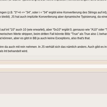
gen (z.B. "3"+4 => "34", oder i = "34" ergibt eine Konvertierung des Strings auf int)
o bleibt). JS hat auch implizite Konvertierung aber dynamische Typisierung, da ein
f int "10" auch 10 (wie erwartet), aber "0x10" ergibt 0, genauso wie "A10" oder "
merischen Werte strippen, beim dritten Fall könnte Blitz "True" als True also 1 beha
können, aber es gibt in BB ja auch keine Exceptions, also that's that.
 da auch mit rein nehmen. In JS verhält sich das nämlich anders. Auch gibt es in
s Int behandelt wird.