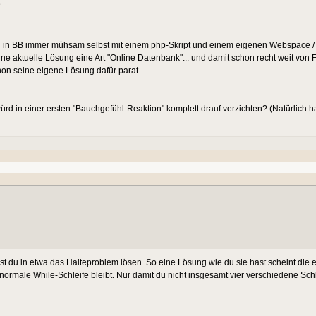
?
n in BB immer mühsam selbst mit einem php-Skript und einem eigenen Webspace 
ine aktuelle Lösung eine Art "Online Datenbank"... und damit schon recht weit von F
hon seine eigene Lösung dafür parat.
d in einer ersten "Bauchgefühl-Reaktion" komplett drauf verzichten? (Natürlich h
st du in etwa das Halteproblem lösen. So eine Lösung wie du sie hast scheint die ei
 normale While-Schleife bleibt. Nur damit du nicht insgesamt vier verschiedene Schl