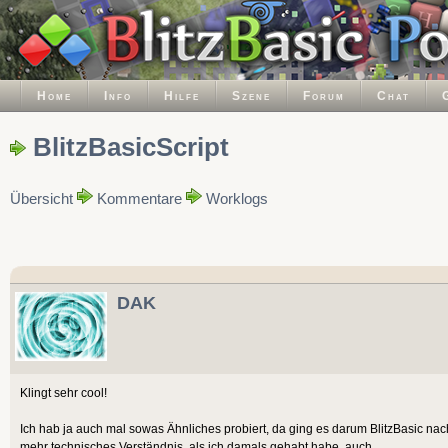
Home
Info
Hilfe
Szene
Forum
Chat
BlitzBasicScript
Übersicht
Kommentare
Worklogs
DAK
Klingt sehr cool!
Ich hab ja auch mal sowas Ähnliches probiert, da ging es darum BlitzBasic na
mehr technisches Verständnis, als ich damals gehabt habe, auch.