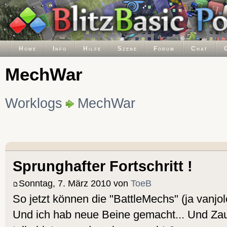
Home
Info
Hilfe
Szene
Forum
Chat
MechWar
Worklogs
MechWar
Sprunghafter Fortschritt !
Sonntag, 7. März 2010 von
ToeB
So jetzt können die "BattleMechs" (ja vanjo
Und ich hab neue Beine gemacht... Und Zau