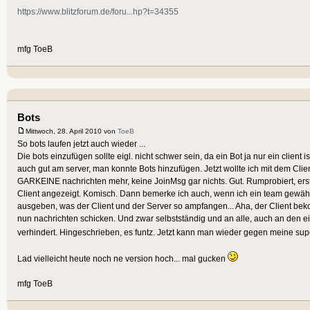
https://www.blitzforum.de/foru...hp?t=34355
mfg ToeB
Bots
Mittwoch, 28. April 2010 von
ToeB
So bots laufen jetzt auch wieder ...
Die bots einzufügen sollte eigl. nicht schwer sein, da ein Bot ja nur ein clien
auch gut am server, man konnte Bots hinzufügen. Jetzt wollte ich mit dem Cli
GARKEINE nachrichten mehr, keine JoinMsg gar nichts. Gut. Rumprobiert, erst
Client angezeigt. Komisch. Dann bemerke ich auch, wenn ich ein team gewählt
ausgeben, was der Client und der Server so ampfangen... Aha, der Client bek
nun nachrichten schicken. Und zwar selbstständig und an alle, auch an den e
verhindert. Hingeschrieben, es funtz. Jetzt kann man wieder gegen meine su
Lad vielleicht heute noch ne version hoch... mal gucken
mfg ToeB