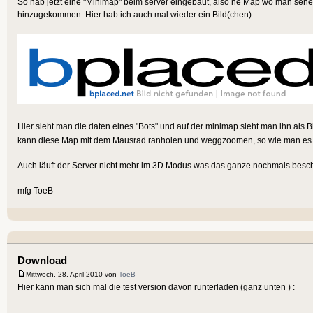
So hab jetzt eine "Minimap" beim server eingebaut, also ne Map wo man seh
hinzugekommen. Hier hab ich auch mal wieder ein Bild(chen) :
Hier sieht man die daten eines "Bots" und auf der minimap sieht man ihn als
kann diese Map mit dem Mausrad ranholen und weggzoomen, so wie man es 
Auch läuft der Server nicht mehr im 3D Modus was das ganze nochmals besch
mfg ToeB
Download
Mittwoch, 28. April 2010 von
ToeB
Hier kann man sich mal die test version davon runterladen (ganz unten ) :