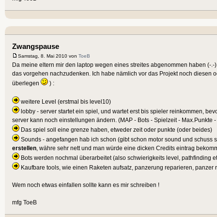
Zwangspause
Samstag, 8. Mai 2010 von
ToeB
Da meine eltern mir den laptop wegen eines streites abgenommen haben (-.-
das vorgehen nachzudenken. Ich habe nämlich vor das Projekt noch diesen ode
überlegen
) :
weitere Level (erstmal bis level10)
lobby - server startet ein spiel, und wartet erst bis spieler reinkommen, be
server kann noch einstellungen ändern. (MAP - Bots - Spielzeit - Max.Punkte - 
Das spiel soll eine grenze haben, etweder zeit oder punkte (oder beides)
Sounds - angefangen hab ich schon (gibt schon motor sound und schuss soun
erstellen
, währe sehr nett und man würde eine dicken Credits eintrag bekommen
Bots werden nochmal überarbeitet (also schwierigkeits level, pathfinding et
Kaufbare tools, wie einen Raketen aufsatz, panzerung reparieren, panzer r
Wem noch etwas einfallen sollte kann es mir schreiben !
mfg ToeB