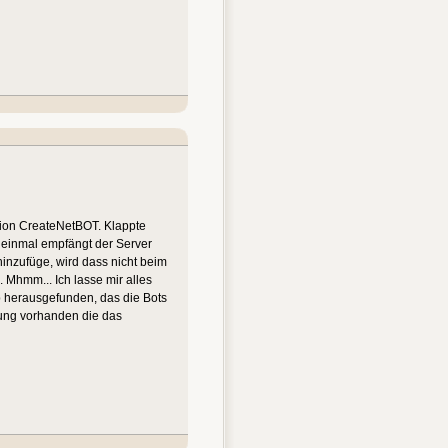
nction CreateNetBOT. Klappte
f einmal empfängt der Server
inzufüge, wird dass nicht beim
 Mhmm... Ich lasse mir alles
b herausgefunden, das die Bots
fung vorhanden die das