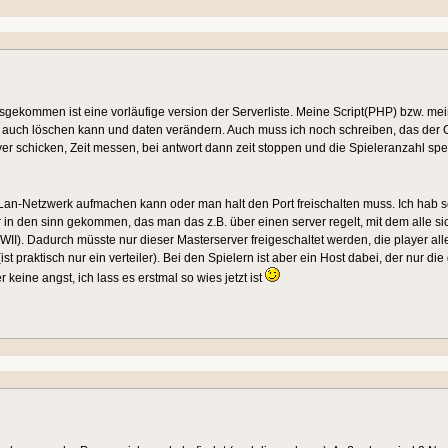
usgekommen ist eine vorläufige version der Serverliste. Meine Script(PHP) bzw. me
auch löschen kann und daten verändern. Auch muss ich noch schreiben, das der Cl
rver schicken, Zeit messen, bei antwort dann zeit stoppen und die Spieleranzahl spe
im Lan-Netzwerk aufmachen kann oder man halt den Port freischalten muss. Ich hab
r in den sinn gekommen, das man das z.B. über einen server regelt, mit dem alle s
I). Dadurch müsste nur dieser Masterserver freigeschaltet werden, die player alle
praktisch nur ein verteiler). Bei den Spielern ist aber ein Host dabei, der nur die
keine angst, ich lass es erstmal so wies jetzt ist