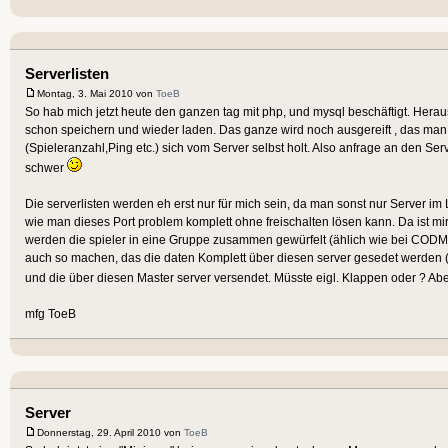
Serverlisten
Montag, 3. Mai 2010 von
ToeB
So hab mich jetzt heute den ganzen tag mit php, und mysql beschäftigt. Hera
schon speichern und wieder laden. Das ganze wird noch ausgereift , das man 
(Spieleranzahl,Ping etc.) sich vom Server selbst holt. Also anfrage an den Se
schwer
Die serverlisten werden eh erst nur für mich sein, da man sonst nur Server 
wie man dieses Port problem komplett ohne freischalten lösen kann. Da ist mi
werden die spieler in eine Gruppe zusammen gewürfelt (ählich wie bei CODMWI
auch so machen, das die daten Komplett über diesen server gesedet werden (ist 
und die über diesen Master server versendet. Müsste eigl. Klappen oder ? Aber 
mfg ToeB
Server
Donnerstag, 29. April 2010 von
ToeB