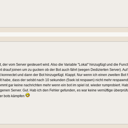
t ist, der vom Server gesteuert wird. Also die Variable "Lokal" hinzugfügt und die Fu
ent drauf joinen um zu gucken ob der Bot auch fährt (wegen Dedizierten Server). Au
 konnectet und dann der Bot hinzugefügt. Klappt. Nur wenn ich einen zweiten Bot h
 habe, dass der selsbt nach 10 sekunden (5sek ist respawn) nicht mehr respawnd.
ommt gar keine nachrichten mehr wenn ein bot im spiel ist. wieder rumprobiert. Ha
igenen Server. Gut. Hab ich den Fehler gefunden, es war keine vernüftige überprü
per bots kämpfen