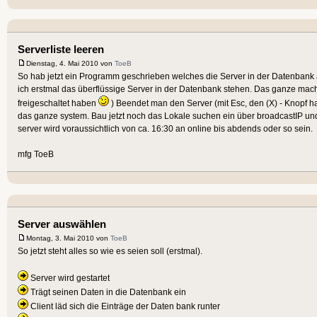
Serverliste leeren
Dienstag, 4. Mai 2010 von
ToeB
So hab jetzt ein Programm geschrieben welches die Server in der Datenbank au
ich erstmal das überflüssige Server in der Datenbank stehen. Das ganze mach
freigeschaltet haben
) Beendet man den Server (mit Esc, den (X) - Knopf ha
das ganze system. Bau jetzt noch das Lokale suchen ein über broadcastIP un
server wird voraussichtlich von ca. 16:30 an online bis abdends oder so sein.
mfg ToeB
Server auswählen
Montag, 3. Mai 2010 von
ToeB
So jetzt steht alles so wie es seien soll (erstmal).
Server wird gestartet
Trägt seinen Daten in die Datenbank ein
Client läd sich die Einträge der Daten bank runter