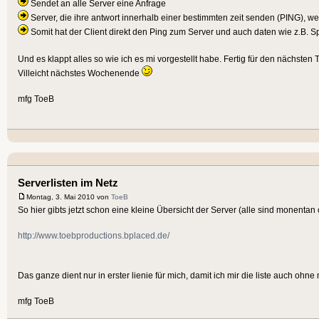
Sendet an alle Server eine Anfrage
Server, die ihre antwort innerhalb einer bestimmten zeit senden (PING), 
Somit hat der Client direkt den Ping zum Server und auch daten wie z.B. Sp
Und es klappt alles so wie ich es mi vorgestellt habe. Fertig für den nächsten
Villeicht nächstes Wochenende
mfg ToeB
Serverlisten im Netz
Montag, 3. Mai 2010 von
ToeB
So hier gibts jetzt schon eine kleine Übersicht der Server (alle sind monentan off
http://www.toebproductions.bplaced.de/
Das ganze dient nur in erster lienie für mich, damit ich mir die liste auch
mfg ToeB