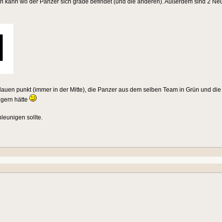
en kann wo der Panzer sich grade befindet (und die anderen). Außerdem sind 2 Ne
 Blauen punkt (immer in der Mitte), die Panzer aus dem selben Team in Grün und di
gern hätte
leunigen sollte.