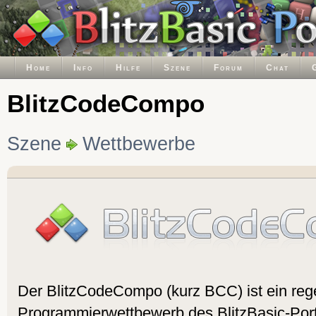
Home
Info
Hilfe
Szene
Forum
Chat
BlitzCodeCompo
Szene
Wettbewerbe
Der BlitzCodeCompo (kurz BCC) ist ein rege
Programmierwettbewerb des BlitzBasic-Por