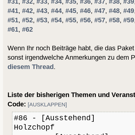
#31
,
#32
,
#33
,
#34
,
#35
,
#36
,
#37
,
#38
,
#39
#41
,
#42
,
#43
,
#44
,
#45
,
#46
,
#47
,
#48
,
#49
#51
,
#52
,
#53
,
#54
,
#55
,
#56
,
#57
,
#58
,
#59
#61
,
#62
Wenn Ihr noch Beiträge habt, die das Paket 
sonst irgendwelche Anmerkungen zu dem Pa
diesem Thread
.
Liste der bisherigen Themen und Veranst
Code:
[AUSKLAPPEN]
#86 - [Ausste
Holzchopf [Aus