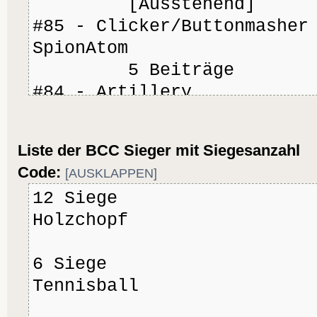
[Ausstehend]
#85 - Clicker/Butt
SpionAtom 18. 
5 Beiträge
#84 - Artil
Holzchopf 13. 
3 Beiträge
Liste der BCC Sieger mit Siegesanzahl
#83 - Netzw
Code:
[AUSKLAPPEN]
DAK 12. Ap
12 Siege
1 Beitrag
Holzchopf
#82 - Nulltastenst
Holzchopf 1. 
6 Siege
5 Beiträge
Tennisball
#81 - Crack
BladeRunner 24.