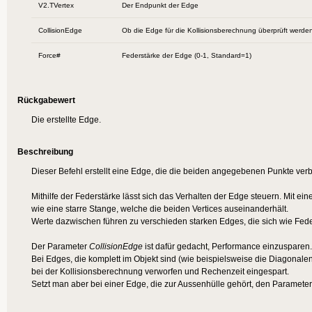
V2.TVertex
Der Endpunkt der Edge
CollisionEdge
Ob die Edge für die Kollisionsberechnung überprüft werden
Force#
Federstärke der Edge (0-1, Standard=1)
Rückgabewert
Die erstellte Edge.
Beschreibung
Dieser Befehl erstellt eine Edge, die die beiden angegebenen Punkte verb
Mithilfe der Federstärke lässt sich das Verhalten der Edge steuern. Mit ei
wie eine starre Stange, welche die beiden Vertices auseinanderhält.
Werte dazwischen führen zu verschieden starken Edges, die sich wie Fede
Der Parameter
CollisionEdge
ist dafür gedacht, Performance einzusparen.
Bei Edges, die komplett im Objekt sind (wie beispielsweise die Diagonal
bei der Kollisionsberechnung verworfen und Rechenzeit eingespart.
Setzt man aber bei einer Edge, die zur Aussenhülle gehört, den Parameter au