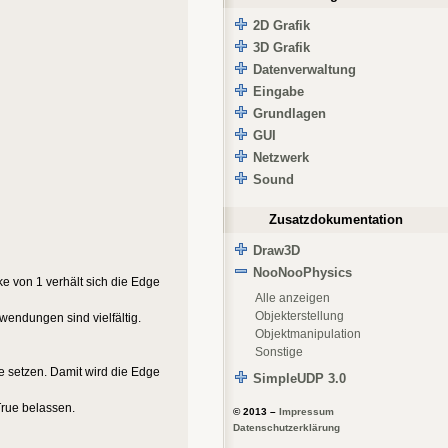
2D Grafik
3D Grafik
Datenverwaltung
Eingabe
Grundlagen
GUI
Netzwerk
Sound
Zusatzdokumentation
Draw3D
NooNooPhysics
ke von 1 verhält sich die Edge
Alle anzeigen
Objekterstellung
wendungen sind vielfältig.
Objektmanipulation
Sonstige
e setzen. Damit wird die Edge
SimpleUDP 3.0
 True belassen.
© 2013 –
Impressum
Datenschutzerklärung