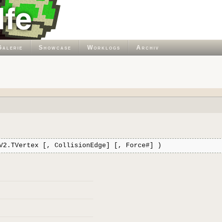
Galerie
Showcase
Worklogs
Archiv
V2.TVertex [, CollisionEdge] [, Force#] )