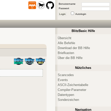
Benutzername
Passwort
Login
Autologin
BlitzBasic Hilfe
Übersicht
Alle Befehle
Download der BB Hilfe
Briefkasten
Über die BB Hilfe
Nützliches
Scancodes
Events
ASCII-Zeichentabelle
Compiler-Parameter
Datentypen
Sonderzeichen
Navigation