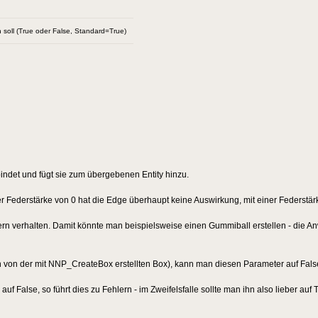
 soll (True oder False, Standard=True)
indet und fügt sie zum übergebenen Entity hinzu.
ner Federstärke von 0 hat die Edge überhaupt keine Auswirkung, mit einer Federstär
rn verhalten. Damit könnte man beispielsweise einen Gummiball erstellen - die An
en von der mit NNP_CreateBox erstellten Box), kann man diesen Parameter auf Fals
f False, so führt dies zu Fehlern - im Zweifelsfalle sollte man ihn also lieber auf