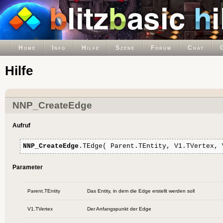
Home
Info
Hilfe
Szene
Forum
Chat
Hilfe
NNP_CreateEdge
Aufruf
NNP_CreateEdge
.TEdge( Parent.TEntity, V1.TVertex, 
Parameter
Parent.TEntity
Das Entity, in dem die Edge erstellt werden soll
V1.TVertex
Der Anfangspunkt der Edge