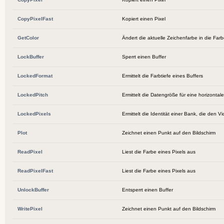
CopyPixelFast
Kopiert einen Pixel
GetColor
Ändert die aktuelle Zeichenfarbe in die Farb
LockBuffer
Sperrt einen Buffer
LockedFormat
Ermittelt die Farbtiefe eines Buffers
LockedPitch
Ermittelt die Datengröße für eine horizontale
LockedPixels
Ermittelt die Identität einer Bank, die den V
Plot
Zeichnet einen Punkt auf den Bildschirm
ReadPixel
Liest die Farbe eines Pixels aus
ReadPixelFast
Liest die Farbe eines Pixels aus
UnlockBuffer
Entsperrt einen Buffer
WritePixel
Zeichnet einen Punkt auf den Bildschirm