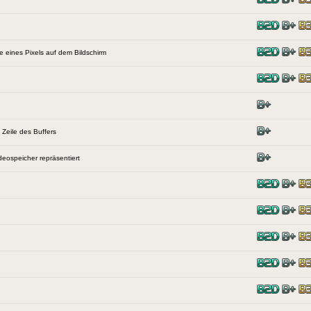
e eines Pixels auf dem Bildschirm
 Zeile des Buffers
ideospeicher repräsentiert