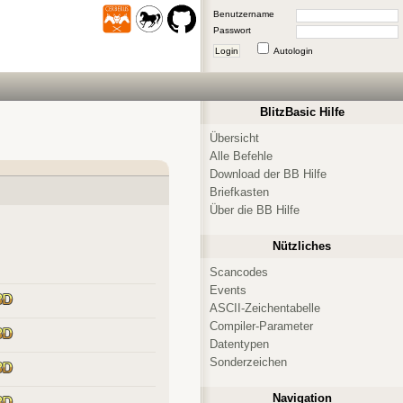
Benutzername
Passwort
Login
Autologin
BlitzBasic Hilfe
Übersicht
Alle Befehle
Download der BB Hilfe
Briefkasten
Über die BB Hilfe
Nützliches
Scancodes
Events
ASCII-Zeichentabelle
Compiler-Parameter
Datentypen
Sonderzeichen
Navigation