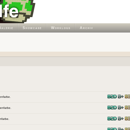
Galerie
Showcase
Worklogs
Archiv
henfarbe.
henfarbe.
enfarbe.