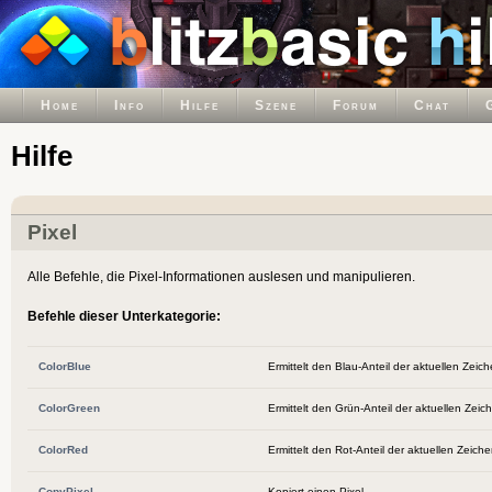
Home
Info
Hilfe
Szene
Forum
Chat
Hilfe
Pixel
Alle Befehle, die Pixel-Informationen auslesen und manipulieren.
Befehle dieser Unterkategorie:
ColorBlue
Ermittelt den Blau-Anteil der aktuellen Zeic
ColorGreen
Ermittelt den Grün-Anteil der aktuellen Zeic
ColorRed
Ermittelt den Rot-Anteil der aktuellen Zeich
CopyPixel
Kopiert einen Pixel