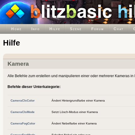
Home
Info
Hilfe
Szene
Forum
Chat
Hilfe
Kamera
Alle Befehle zum erstellen und manipulieren einer oder mehrerer Kameras in 
Befehle dieser Unterkategorie:
CameraClsColor
Ändert Hintergrundfarbe einer Kamera
CameraClsMode
Setzt Lösch-Modus einer Kamera
CameraFogColor
Ändert Nebelfarbe einer Kamera
CameraFogMode
Schaltet Nebel ein oder aus