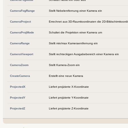
CameraFogRange
Stellt Nebelentfernung einer Kamera ein
CameraProject
Errechnet aus 3D-Raumkoordinaten die 2D-Bildschirmkoord
CameraProjMode
Schaltet die Projektion einer Kamera um
CameraRange
Stellt min/max Kameraentfernung ein
CameraViewport
Stellt rechteckigen Ausgabebereich einer Kamera ein
CameraZoom
Stellt Kamera-Zoom ein
CreateCamera
Erstellt eine neue Kamera
ProjectedX
Liefert projizierte X-Koordinate
ProjectedY
Liefert projizierte Y-Koordinate
ProjectedZ
Liefert projizierte Z-Koordinate