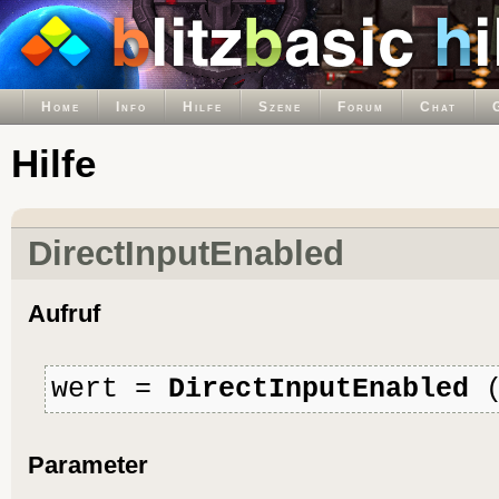
Home
Info
Hilfe
Szene
Forum
Chat
Hilfe
DirectInputEnabled
Aufruf
wert =
DirectInputEnabled
(
Parameter