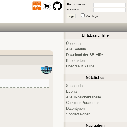
Benutzername
Passwort
Login
Autologin
BlitzBasic Hilfe
Übersicht
Alle Befehle
Download der BB Hilfe
Briefkasten
Über die BB Hilfe
Nützliches
Scancodes
Events
ASCII-Zeichentabelle
Compiler-Parameter
Datentypen
Sonderzeichen
Navigation