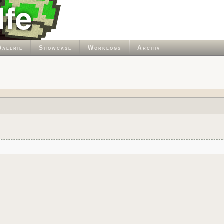
Galerie
Showcase
Worklogs
Archiv