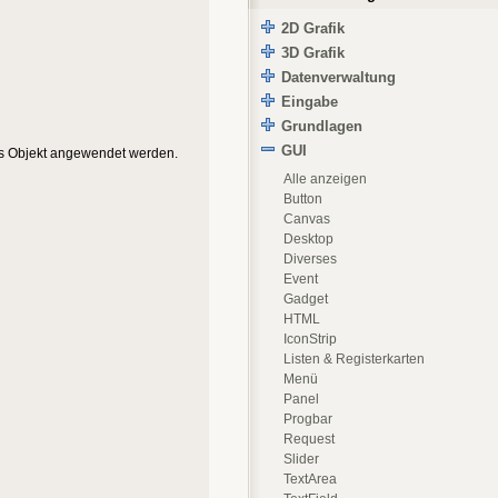
2D Grafik
3D Grafik
Datenverwaltung
Eingabe
Grundlagen
GUI
zes Objekt angewendet werden.
Alle anzeigen
Button
Canvas
Desktop
Diverses
Event
Gadget
HTML
IconStrip
Listen & Registerkarten
Menü
Panel
Progbar
Request
Slider
TextArea