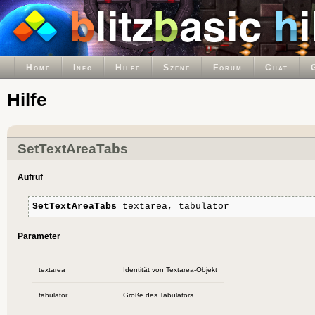
Home
Info
Hilfe
Szene
Forum
Chat
Hilfe
SetTextAreaTabs
Aufruf
SetTextAreaTabs
textarea, tabulator
Parameter
textarea
Identität von Textarea-Objekt
tabulator
Größe des Tabulators