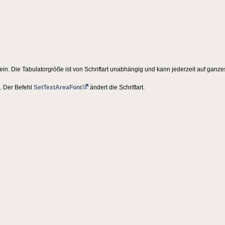
t ein. Die Tabulatorgröße ist von Schriftart unabhängig und kann jederzeit auf gan
e. Der Befehl
SetTextAreaFont
ändert die Schriftart.