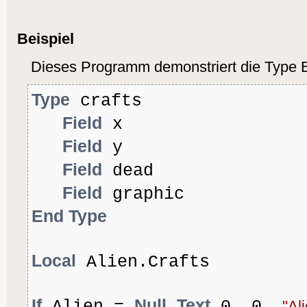
Beispiel
Dieses Programm demonstriert die Type B
Type
crafts
Field
x
Field
y
Field
dead
Field
graphic
End Type
Local
Alien.Crafts
If
Null
Text
Alien =
0, 0,
"Al