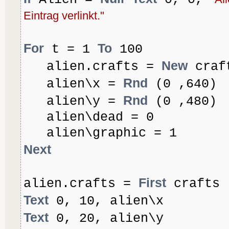
Eintrag verlinkt."
For
To
t = 1
100
New
alien.crafts =
craf
Rnd
alien\x =
(0 ,640)
Rnd
alien\y =
(0 ,480)
alien\dead = 0
alien\graphic = 1
Next
First
alien.crafts =
crafts
Text
0, 10, alien\x
Text
0, 20, alien\y