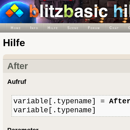
Home
Info
Hilfe
Szene
Forum
Chat
Hilfe
After
Aufruf
variable[.typename] =
Afte
variable[.typename]