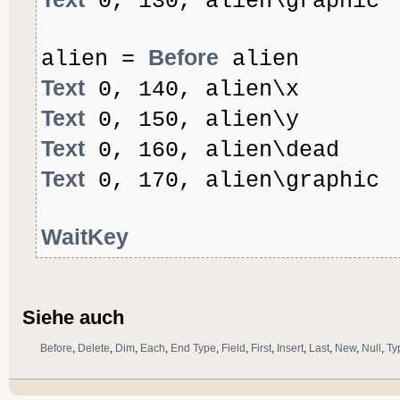
0, 130, alien\graphic
Before
alien =
alien
Text
0, 140, alien\x
Text
0, 150, alien\y
Text
0, 160, alien\dead
Text
0, 170, alien\graphic
WaitKey
Siehe auch
Before
,
Delete
,
Dim
,
Each
,
End Type
,
Field
,
First
,
Insert
,
Last
,
New
,
Null
,
Ty