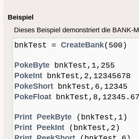
Beispiel
Dieses Beispiel demonstriert die BANK-M
CreateBank
bnkTest =
(500)
PokeByte
bnkTest,1,255
PokeInt
bnkTest,2,12345678
PokeShort
bnkTest,6,12345
PokeFloat
bnkTest,8,12345.6
Print
PeekByte
(bnkTest,1)
Print
PeekInt
(bnkTest,2)
Print
PeekShort
(bnkTest,6)