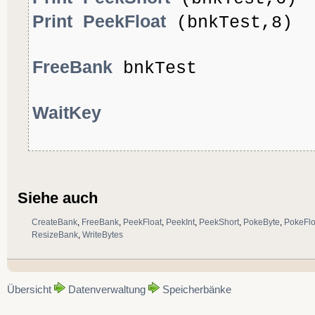
Print
PeekFloat
(bnkTest,8)
FreeBank
bnkTest
WaitKey
Siehe auch
CreateBank
,
FreeBank
,
PeekFloat
,
PeekInt
,
PeekShort
,
PokeByte
,
PokeFlo
ResizeBank
,
WriteBytes
Übersicht
Datenverwaltung
Speicherbänke