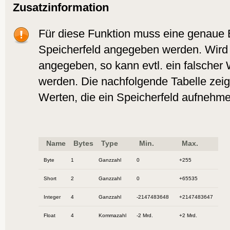
Zusatzinformation
Für diese Funktion muss eine genaue 
Speicherfeld angegeben werden. Wird 
angegeben, so kann evtl. ein falscher 
werden. Die nachfolgende Tabelle zei
Werten, die ein Speicherfeld aufnehm
Name
Bytes
Type
Min.
Max.
Byte
1
Ganzzahl
0
+255
Short
2
Ganzzahl
0
+65535
Integer
4
Ganzzahl
-2147483648
+2147483647
Float
4
Kommazahl
-2 Mrd.
+2 Mrd.