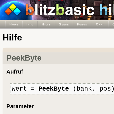
Home
Info
Hilfe
Szene
Forum
Chat
Hilfe
PeekByte
Aufruf
wert =
PeekByte
(bank, pos
Parameter