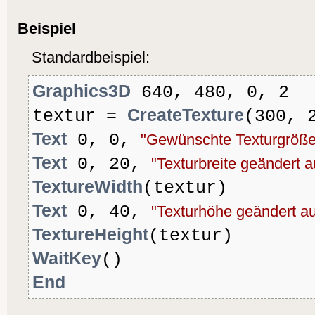
Beispiel
Standardbeispiel:
Graphics3D
640, 480, 0, 2
CreateTexture
textur =
(300, 
Text
0, 0,
"Gewünschte Texturgröß
Text
0, 20,
"Texturbreite geändert a
TextureWidth
(textur)
Text
0, 40,
"Texturhöhe geändert au
TextureHeight
(textur)
WaitKey
()
End