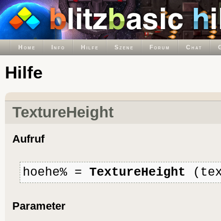
Home
Info
Hilfe
Szene
Forum
Chat
Hilfe
TextureHeight
Aufruf
hoehe% =
TextureHeight
(tex
Parameter