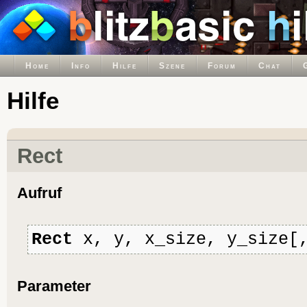
Home
Info
Hilfe
Szene
Forum
Chat
Hilfe
Rect
Aufruf
Rect
x, y, x_size, y_size[,
Parameter