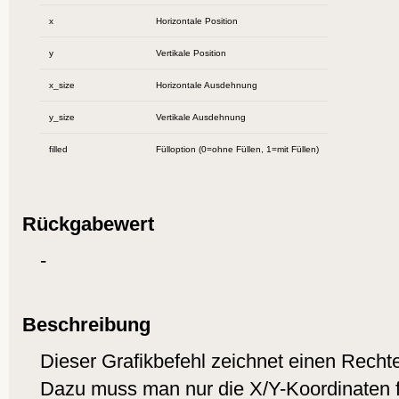
x
Horizontale Position
y
Vertikale Position
x_size
Horizontale Ausdehnung
y_size
Vertikale Ausdehnung
filled
Fülloption (0=ohne Füllen, 1=mit Füllen)
Rückgabewert
-
Beschreibung
Dieser Grafikbefehl zeichnet einen Recht
Dazu muss man nur die X/Y-Koordinaten fü