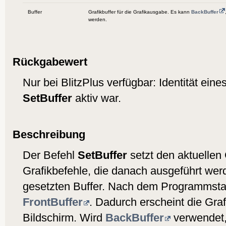
Buffer
Grafikbuffer für die Grafikausgabe. Es kann
BackBuffer
werden.
Rückgabewert
Nur bei BlitzPlus verfügbar: Identität eine
SetBuffer
aktiv war.
Beschreibung
Der Befehl
SetBuffer
setzt den aktuellen G
Grafikbefehle, die danach ausgeführt wer
gesetzten Buffer. Nach dem Programmstart
FrontBuffer
. Dadurch erscheint die Graf
Bildschirm. Wird
BackBuffer
verwendet, 