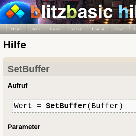
Home
Info
Hilfe
Szene
Forum
Chat
Hilfe
SetBuffer
Aufruf
Wert =
SetBuffer
(Buffer)
Parameter