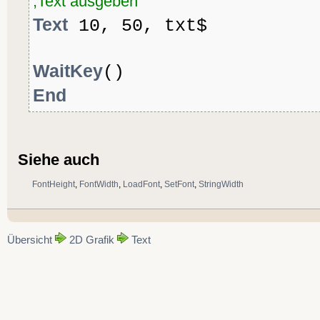
;Text ausgeben
Text
10, 50, txt$
WaitKey
()
End
Siehe auch
FontHeight
,
FontWidth
,
LoadFont
,
SetFont
,
StringWidth
Übersicht
2D Grafik
Text