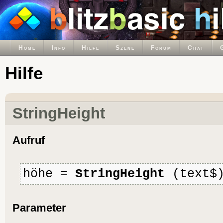
Home
Info
Hilfe
Szene
Forum
Chat
Hilfe
StringHeight
Aufruf
höhe =
StringHeight
(text$
Parameter