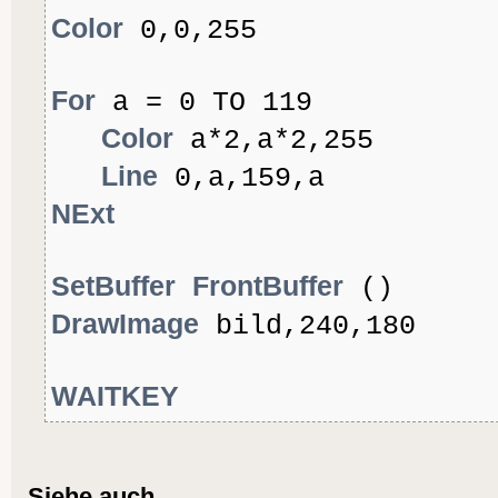
Color
0,0,255
For
a = 0 TO 119
Color
a*2,a*2,255
Line
0,a,159,a
NExt
SetBuffer
FrontBuffer
()
DrawImage
bild,240,180
WAITKEY
Siehe auch