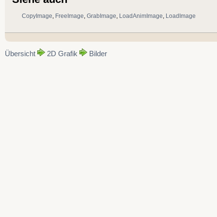
CopyImage
,
FreeImage
,
GrabImage
,
LoadAnimImage
,
LoadImage
Übersicht
2D Grafik
Bilder