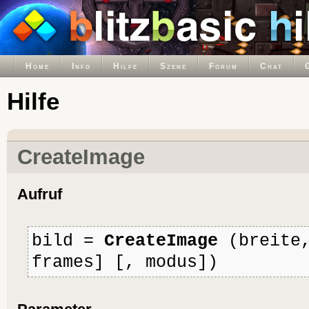
Home
Info
Hilfe
Szene
Forum
Chat
Hilfe
CreateImage
Aufruf
bild =
CreateImage
(breite,
frames] [, modus])