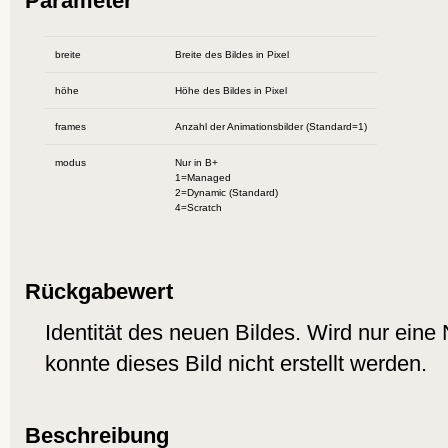
Parameter
breite
Breite des Bildes in Pixel
höhe
Höhe des Bildes in Pixel
frames
Anzahl der Animationsbilder (Standard=1)
modus
Nur in B+
1=Managed
2=Dynamic (Standard)
4=Scratch
Rückgabewert
Identität des neuen Bildes. Wird nur eine 
konnte dieses Bild nicht erstellt werden.
Beschreibung