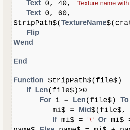
Text
0, 40,
"Texture name with 
Text
0, 60,
TextureName
StripPath$(
$(cra
Flip
Wend
End
Function
StripPath$(file$)
If
Len
(file$)>0
For
Len
To
i =
(file$)
Mid
mi$ =
$(file$,
If
Or
mi$ =
mi$ 
"\"
Else
name$
name$ = mi$ + na