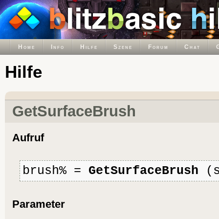
Home
Info
Hilfe
Szene
Forum
Chat
Hilfe
GetSurfaceBrush
Aufruf
brush% =
GetSurfaceBrush
(s
Parameter