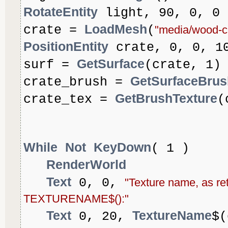
RotateEntity
light, 90, 0, 0
LoadMesh
crate =
(
"media/wood-c
PositionEntity
crate, 0, 0, 1
GetSurface
surf =
(crate, 1)
GetSurfaceBrus
crate_brush =
GetBrushTexture
crate_tex =
(
While
Not
KeyDown
( 1 )
RenderWorld
Text
0, 0,
"Texture name, as re
TEXTURENAME$():"
Text
TextureName
0, 20,
$(