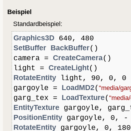
Beispiel
Standardbeispiel:
Graphics3D
640, 480
SetBuffer
BackBuffer
()
CreateCamera
camera =
()
CreateLight
light =
()
RotateEntity
light, 90, 0, 0
LoadMD2
gargoyle =
(
"media/gar
LoadTexture
garg_tex =
(
"media/
EntityTexture
gargoyle, garg_
PositionEntity
gargoyle, 0, -
RotateEntity
gargoyle, 0, 180