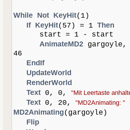
While
Not
KeyHit
(1)
If
KeyHit
Then
(57) = 1
start = 1 - start
AnimateMD2
gargoyle, 
46
EndIf
UpdateWorld
RenderWorld
Text
0, 0,
"Mit Leertaste anhalt
Text
0, 20,
"MD2Animating: "
MD2Animating
(gargoyle)
Flip