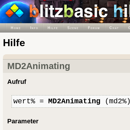
Home
Info
Hilfe
Szene
Forum
Chat
Hilfe
MD2Animating
Aufruf
wert% =
MD2Animating
(md2%
Parameter