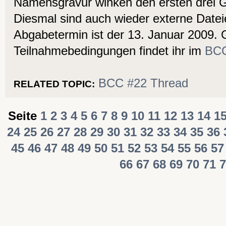
Namensgravur winken den ersten drei 
Diesmal sind auch wieder externe Dateie
Abgabetermin ist der 13. Januar 2009.
Teilnahmebedingungen findet ihr im
BCC
BCC #22 Thread
RELATED TOPIC:
Seite
1
2
3
4
5
6
7
8
9
10
11
12
13
14
1
24
25
26
27
28
29
30
31
32
33
34
35
36
45
46
47
48
49
50
51
52
53
54
55
56
57
66
67
68
69
70
71
7