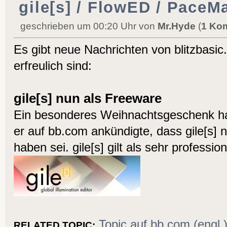
gile[s] / FlowED / PaceM
geschrieben um 00:20 Uhr von
Mr.Hyde
(
1 Ko
Es gibt neue Nachrichten von blitzbasic
erfreulich sind:
gile[s] nun als Freeware
Ein besonderes Weihnachtsgeschenk hat
er auf bb.com ankündigte, dass gile[s] 
haben sei. gile[s] gilt als sehr professio
Topic auf bb.com (engl.
RELATED TOPIC: