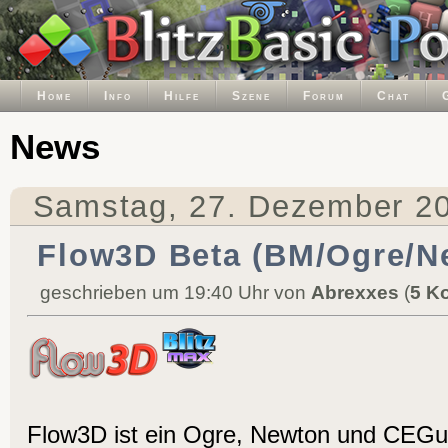
Home
Info
Hilfe
Szene
Forum
Chat
News
Samstag, 27. Dezember 2
Flow3D Beta (BM/Ogre/N
geschrieben um 19:40 Uhr von
Abrexxes
(
5 K
Flow3D ist ein Ogre, Newton und CEGu